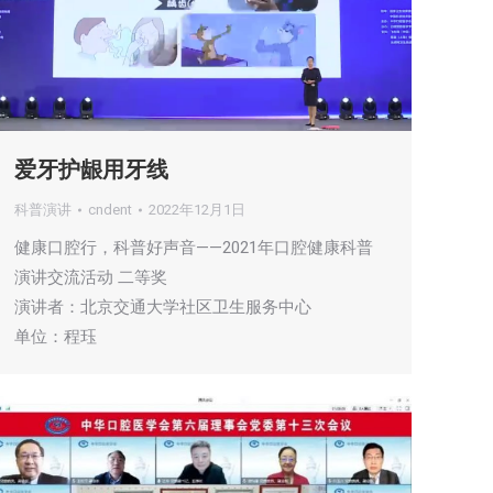
爱牙护龈用牙线
科普演讲
cndent
2022年12月1日
健康口腔行，科普好声音——2021年口腔健康科普
演讲交流活动 二等奖
演讲者：北京交通大学社区卫生服务中心
单位：程珏