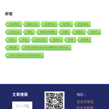
标签
学会领导
通知公告
业界资讯
培训班
科普园地
学术会议
周报
新型冠状病毒
党建
专委会
西部行
会员
年会
北大口腔
会员日
科协
科技奖
傅民魁
中华口腔医学会牙体牙髓病学专业委员会
中华口腔医学会口腔护理分会
文章搜索
地址：
北京市海淀
Search:
区中关村南