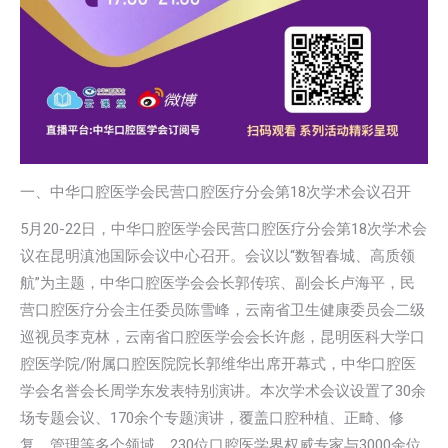
一、中华口腔医学会民营口腔医疗分会第18次学术会议召开
5月20-22日，中华口腔医学会民营口腔医疗分会第18次学术会
议在昆明滇池国际会议中心召开。会议以“数智春城、高质领
航”为主题，中华口腔医学会会长郭传瑸、副会长卢海平，民
营口腔医疗分会主任委员陈雪峰，云南省卫生健康委员会二级
巡视员李克林，云南省口腔医学会会长许彪，昆明医科大学口
腔医学院/附属口腔医院院长郭维华出席开幕式，中华口腔医
学会名誉会长周学东发表特别演讲。本次学术会议设置了30余
场专题会议、170余个专题演讲，覆盖口腔种植、正畸、修
复、管理等多个领域。230位口腔医学界权威专家与3000余位