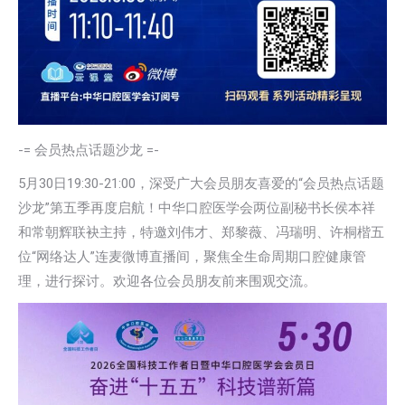
-= 会员热点话题沙龙 =-
5月30日19:30-21:00，深受广大会员朋友喜爱的“会员热点话题
沙龙”第五季再度启航！中华口腔医学会两位副秘书长侯本祥
和常朝辉联袂主持，特邀刘伟才、郑黎薇、冯瑞明、许桐楷五
位“网络达人”连麦微博直播间，聚焦全生命周期口腔健康管
理，进行探讨。欢迎各位会员朋友前来围观交流。