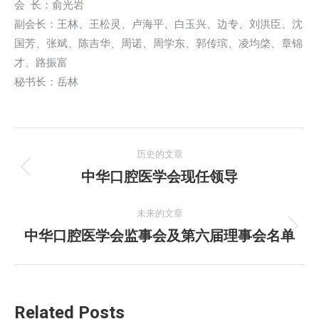
会 长：俞光岩
副会长：王林、王松灵、卢海平、白玉兴、边专、刘洪臣、沈
国芳、张斌、陈吉华、周诺、周学东、郭传瑸、凌均棨、章锦
才、路振富
秘书长：岳林
文
历史的文章
章
中华口腔医学会现任领导
历
史
导
的
未来的文章
航
文
中华口腔医学会监事会及第六届理事会名单
未
章：
来
的
文
Related Posts
章：