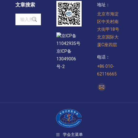
文章搜索
地址：
北京市海淀
Search:
区中关村南
大街甲18号
京ICP备
北京国际大
11042935号
厦C座四层
京ICP备
电话：
13049006
+86 010-
号-2
62116665
找到我们：
Mail
page
opens
in
new
window
学会主菜单