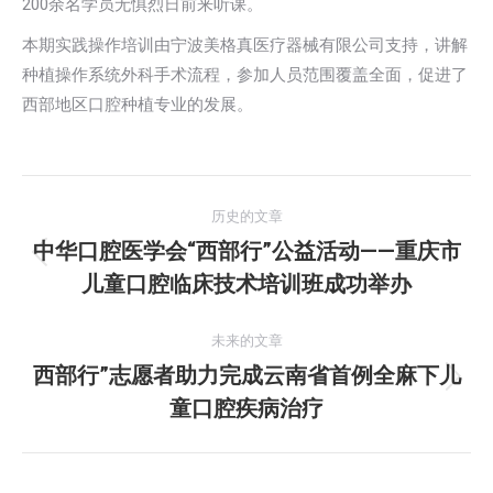
200余名学员无惧烈日前来听课。
本期实践操作培训由宁波美格真医疗器械有限公司支持，讲解
种植操作系统外科手术流程，参加人员范围覆盖全面，促进了
西部地区口腔种植专业的发展。
文
历史的文章
章
中华口腔医学会“西部行”公益活动——重庆市
历
儿童口腔临床技术培训班成功举办
导
史
的
航
未来的文章
文
西部行”志愿者助力完成云南省首例全麻下儿
章：
未
童口腔疾病治疗
来
的
文