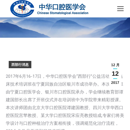
您在这里：
西部行消息
12 月
12
2017年6月16-17日，中华口腔医学会“西部行”公益活动种植临
2017
床技术培训班在宁夏回族自治区银川市成功举办。本次培训班
由宁夏口腔医学会、银川市口腔医院承办，学会继续教育部谭
建国部长出席了开班仪式并在培训班中为学院带来精彩授课。
本次讲师团由北京大学口腔医院谭建国教授、四川大学华西口
腔医院宫苹教授、某大学口腔医院宋应亮教授组成,专家们将美
学设计与口腔种植治疗方案相衔接，强调规范化治疗流程，