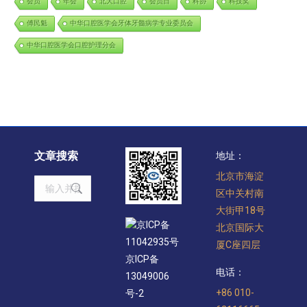
会员
年会
北大口腔
会员日
科协
科技奖
傅民魁
中华口腔医学会牙体牙髓病学专业委员会
中华口腔医学会口腔护理分会
文章搜索
地址：
北京市海淀
Search:
区中关村南
大街甲18号
京ICP备
北京国际大
11042935号
厦C座四层
京ICP备
电话：
13049006
+86 010-
号-2