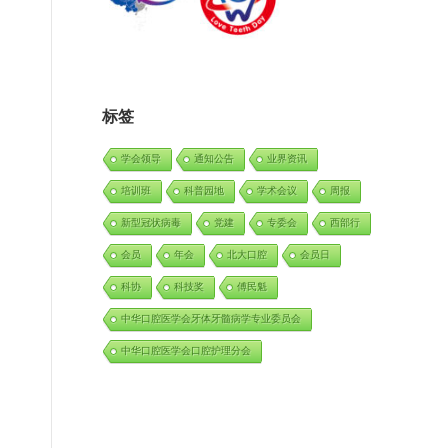
标签
学会领导
通知公告
业界资讯
培训班
科普园地
学术会议
周报
新型冠状病毒
党建
专委会
西部行
会员
年会
北大口腔
会员日
科协
科技奖
傅民魁
中华口腔医学会牙体牙髓病学专业委员会
中华口腔医学会口腔护理分会