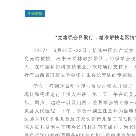
学会周报
“党建强会吕梁行，精准帮扶老区情
2017年10月20日-22日，恰逢中国共
俞光岩教授、秘书长岳林教授带队，组织学会秘
人，在中国科协科技精准医疗扶贫项目支持下，
行有山西省口腔医学会张并生会长带队的专家组
学会一行到达岚州立即与吕梁市和岚县领导
现状和需求进行了深入座谈。第二天上午在岚县
旭、司燕、赵晓一以及山西口腔医学会的专家一
岚县人民医院。下午，赵晓一副主任医师为当地
医师为100多名儿童及其家长进行儿童口腔预
深入岚县贫困村王狮乡长门村慰问五保户，为老
发送赠送口腔护理用品800余套和口腔健康宣教