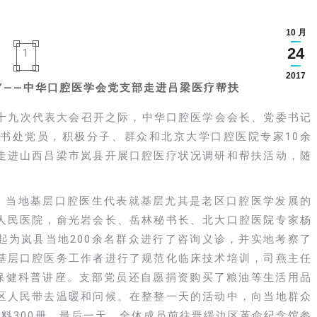
10 月
24
1
2017
”——中华口腔医学会党支部走进吕梁医疗帮扶
产党第十九次代表大会召开之际，中华口腔医学会会长、党委书记
书处党员，积极分子、群众和北京大学口腔医院专家10余
走进山西吕梁市岚县开展口腔医疗状况调研和帮扶活动，随
。
、当地基层口腔医生代表就基层尤其是老区口腔医学发展的
人民医院，俞光岩会长、岳林秘书长、北大口腔医院专家杨
起为岚县当地200余名群众进行了咨询义诊，并实地考察了
基层口腔医务工作者进行了规范化临床技术培训，司燕主任
防保健科普讲座。支部党员还自愿捐资购买了粮油等生活用品
区人民带去温暖和问候。在整整一天的活动中，向当地群众
材料300册。最后一天，全体成员前往晋绥边区革命纪念馆参