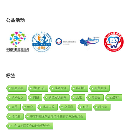
公益活动
标签
学会领导
通知公告
业界资讯
培训班
科普园地
学术会议
周报
新型冠状病毒
党建
专委会
西部行
会员
年会
北大口腔
会员日
科协
科技奖
傅民魁
中华口腔医学会牙体牙髓病学专业委员会
中华口腔医学会口腔护理分会