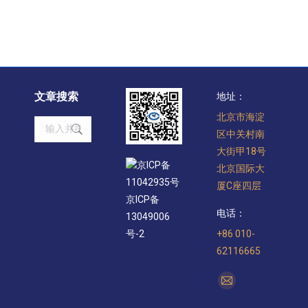
文章搜索
地址：
北京市海淀
Search:
区中关村南
大街甲18号
京ICP备
北京国际大
11042935号
厦C座四层
京ICP备
电话：
13049006
+86 010-
号-2
62116665
找到我们：
Mail
page