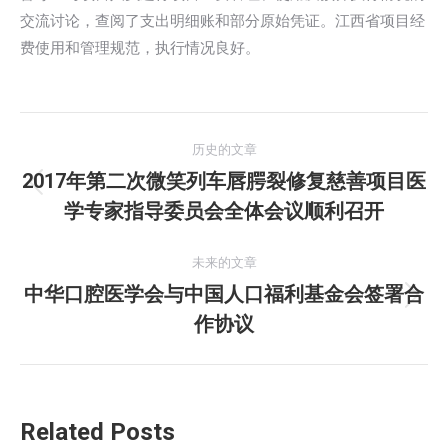
交流讨论，查阅了支出明细账和部分原始凭证。江西省项目经
费使用和管理规范，执行情况良好。
文
历史的文章
章
2017年第二次微笑列车唇腭裂修复慈善项目医
历
学专家指导委员会全体会议顺利召开
导
史
的
航
未来的文章
文
中华口腔医学会与中国人口福利基金会签署合
章：
未
作协议
来
的
文
章：
Related Posts