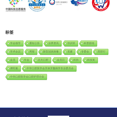
标签
学会领导
通知公告
业界资讯
培训班
科普园地
学术会议
周报
新型冠状病毒
党建
专委会
西部行
会员
年会
北大口腔
会员日
科协
科技奖
傅民魁
中华口腔医学会牙体牙髓病学专业委员会
中华口腔医学会口腔护理分会