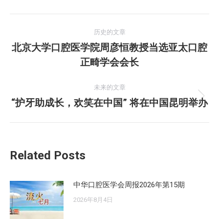
文
历史的文章
章
北京大学口腔医学院周彦恒教授当选亚太口腔
历
正畸学会会长
导
史
的
航
未来的文章
文
“护牙助成长，欢笑在中国” 将在中国昆明举办
未
章：
来
的
文
Related Posts
章：
中华口腔医学会周报2026年第15期
2026年8月4日