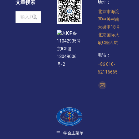
文章搜索
地址：
北京市海淀
Search:
区中关村南
大街甲18号
京ICP备
北京国际大
11042935号
厦C座四层
京ICP备
电话：
13049006
+86 010-
号-2
62116665
找到我们：
Mail
page
opens
in
new
window
学会主菜单