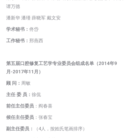
谭万德
潘新华 潘瑾 薛晓军 戴文安
学术秘书：
佟岱
工作秘书：
邢燕西
第五届
口腔修复工艺学专业委员会组成名单（2014年9
月-2017年11月）
顾 问：
周敏
主任 委 员：
徐侃
前任主任委员
：阎春喜
候任主任委员
：张春宝
副主任委员：
（4人，按姓氏笔画排序）