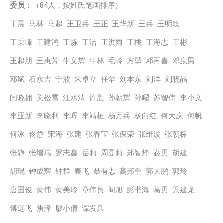
委员：
（84人，按姓氏笔画排序）
丁晨 马林 马超 王卫兵 王正 王华新 王兵 王明臻
王秉峰 王建鸿 王炼 王洁 王洪雨 王桃 王海志 王彬
王超朋 王惠芳 牛文辉 牛林 毛岭 方堃 邓再喜 邓庶男
邓斌 石永吉 宁波 朱卓立 任华 刘本东 刘洋 刘晓晶
闫晓拥 关松雪 江水清 许胜 孙朝辉 孙曜 苏智伟 李小文
李亚新 李晓利 李晖 李靖桓 杨万兵 杨向红 何大庆 何帆
何冰 佟岱 宋海 张建 张春宝 张保荣 张维波 张朝标
张静 张增瑞 罗志鑫 岳莉 周曼莉 郑智烽 宓勇 胡建
胡琨 钟成辉 钟群 秦飞 聂有志 高邦奎 郭大鹏 郭玲
唐国俊 黄伟 黄美玲 章伟良 阎旭 彭书海 葛勇 景建龙
傅远飞 焦泽 廖小倩 谭发兵