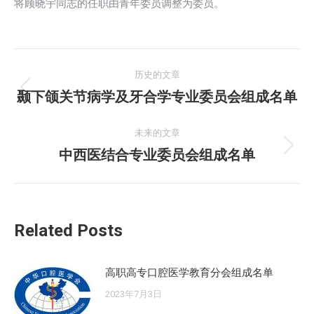
将顾晓宇同志的任职由青年委员调整为委员。
文
历史的文章
章
颞下颌关节病学及牙合学专业委员会组成名单
历
史
导
的
未来的文章
航
文
中西医结合专业委员会组成名单
未
章：
来
的
文
Related Posts
章：
高职高专口腔医学教育分会组成名单
2023年7月3日