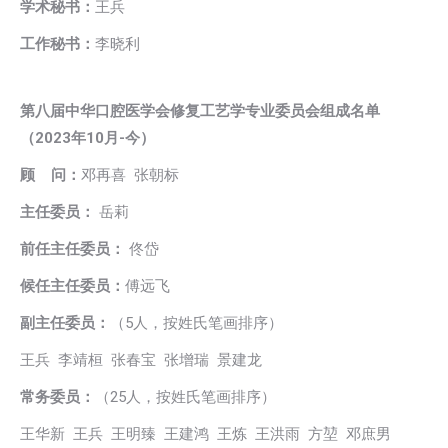
学术秘书
：
王兵
工作秘书：
李晓利
第八届中华口腔医学会修复工艺学专业委员会组成名单
（
2023年10月
-今）
顾 问：
邓再喜 张朝标
主任委员：
岳莉
前任主任委员：
佟岱
候任主任委员：
傅远飞
副主任委员：
（5人，按姓氏笔画排序）
王兵 李靖桓 张春宝 张增瑞 景建龙
常务委员：
（25人，按姓氏笔画排序）
王华新 王兵 王明臻 王建鸿 王炼 王洪雨 方堃 邓庶男