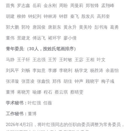
苗隽 罗志鑫 岳莉 金永刚 周盼 周曼莉 郑智烽 孟翔峰
胡建 柳帅 钟妃列 钟林涛 钟群 秦飞 殷发兵 高邦奎
郭大鹏 郭玲 唐国俊 唐新东 黄永升 黄美玲 彭书海 葛勇
董伟 景建龙 傅远飞 褚环宇 廖小倩
青年委员:（30人，按姓氏笔画排序）
马静 王子轩 王志强 王芳 王时敏 王宓 王相 叶文
刘风平 刘畅 李如意 李娜 李晓利 杨学龙 杨胜涛 余嘉怡
张泽璇 张晋凌 张鑫悦 郑伟 胡佳 钟声 顾晓宇 梅子彧
董博 蒋晓芳 喻娜 程石 蔡云琪 蔡晴雯
学术秘书：
叶红强 任薇
工作秘书：
董博
2026年4月2日，将叶红强同志的任职由委员调整为常务委员，