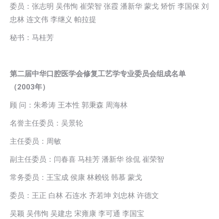
委员：张志明 吴伟恂 崔荣智 张霞 潘新华 蒙戈 矫忻 李国保 刘
忠林 连文伟 李继义 帕拉提
秘书：马桂芳
第二届中华口腔医学会修复工艺学专业委员会组成名单
（2003年）
顾 问：朱希涛 王本性 郭秉森 周海林
名誉主任委员：吴景轮
主任委员：周敏
副主任委员：闫春喜 马桂芳 潘新华 徐侃 崔荣智
常务委员：王宝成 侯康 林赖锐 韩慕 蒙戈
委员：王正 白林 石连水 齐若坤 刘忠林 许德文
吴颖 吴伟恂 吴建忠 宋雍康 李可通 李国宝