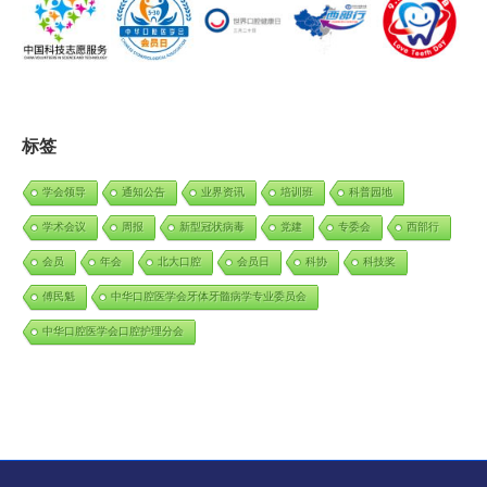
标签
学会领导
通知公告
业界资讯
培训班
科普园地
学术会议
周报
新型冠状病毒
党建
专委会
西部行
会员
年会
北大口腔
会员日
科协
科技奖
傅民魁
中华口腔医学会牙体牙髓病学专业委员会
中华口腔医学会口腔护理分会