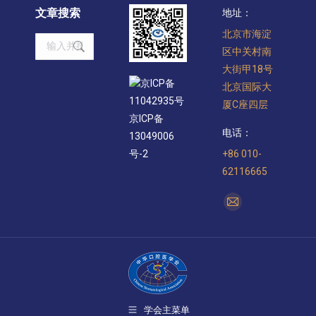
文章搜索
地址：
北京市海淀
Search:
区中关村南
大街甲18号
京ICP备
北京国际大
11042935号
厦C座四层
京ICP备
电话：
13049006
+86 010-
号-2
62116665
找到我们：
Mail
page
opens
in
new
window
学会主菜单