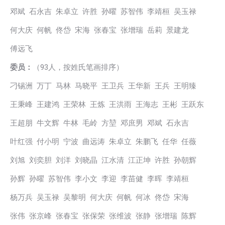
邓斌 石永吉 朱卓立 许胜 孙曜 苏智伟 李靖桓 吴玉禄
何大庆 何帆 佟岱 宋海 张春宝 张增瑞 岳莉 景建龙
傅远飞
委员：
（93人，按姓氏笔画排序）
刁锡洲 万丁 马林 马晓平 王卫兵 王华新 王兵 王明臻
王秉峰 王建鸿 王荣林 王炼 王洪雨 王海志 王彬 王跃东
王超朋 牛文辉 牛林 毛岭 方堃 邓庶男 邓斌 石永吉
叶红强 付小明 宁波 曲远涛 朱卓立 朱鹏飞 任华 任薇
刘旭 刘奕胆 刘洋 刘晓晶 江水清 江正坤 许胜 孙朝辉
孙辉 孙曜 苏智伟 李小文 李迎 李苗健 李晖 李靖桓
杨万兵 吴玉禄 吴黎明 何大庆 何帆 何冰 佟岱 宋海
张伟 张京峰 张春宝 张保荣 张维波 张静 张增瑞 陈辉