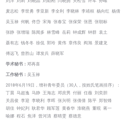
刘洋 刘莉 刘晓晶 刘勤刚 闫晓拥 关松雪 许军 孙曜
麦志松 李世勇 李亚新 李全利 李晓林 李靖桓 杨向红 杨倩
吴玉禄 何帆 佟岱 宋海 张春宝 张保荣 张恩 张朝标
张静 张增瑞 陈闻多 林雪峰 岳莉 钟成辉 钟群 袁土
聂有志 钱冬冬 徐侃 郭玲 黄伟 章伟良 阎旭 景建龙
傅远飞 曾胜山 谭发兵 薛晓军
学术秘书
：
邓再喜
工作秘书：
吴玉禄
2018年6月19日，增补青年委员（30人，按姓氏笔画排序）：
丁晨 马超逸 马静 王海志 邓庶男 付丽 任薇 刘奕胆
关昌俊 李迎 李晓利 李晖 张兴明 张倩倩 陈平 郑智烽
胡佳 钟妃列 耿君华 顾军莲 黄春华 淮晓燕 董晛 蒋一
喻娜 程石 焦泽 曾河清 蔡晴雯 蔡德意