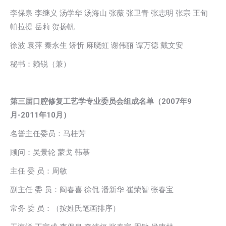
李保泉 李继义 汤学华 汤海山 张薇 张卫青 张志明 张宗 王旬
帕拉提 岳莉 贺扬帆
徐波 袁萍 秦永生 矫忻 麻晓虹 谢伟丽 谭万德 戴文安
秘书：赖锐（兼）
第三届口腔修复工艺学专业委员会组成名单（2007年9
月-2011年10月）
名誉主任委员：马桂芳
顾问：吴景轮 蒙戈 韩慕
主任 委 员：周敏
副主任 委 员：阎春喜 徐侃 潘新华 崔荣智 张春宝
常务 委 员：（按姓氏笔画排序）