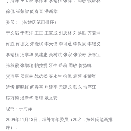
于海洋 王宝成 李保泉 李靖桓 张春宝 周敏 侯康林
徐侃 崔荣智 阎春喜 潘新华
委员：（按姓氏笔画排序）
于文滔 于海洋 王正 王宝成 刘忠林 刘越胜 齐若坤
许胜 许德文 朱晓斌 李天侠 李可通 李保泉 李继义
李靖桓 汤学华 吴建忠 吴树洪 张宗 张荣寿 张春宝
张秋霞 张增瑞 帕拉提.牙生 岳莉 周敏 贺扬帆
贺燕平 侯康林 战德松 秦永生 徐侃 袁萍 崔荣智
矫忻 麻晓虹 阎春喜 焦建平 景建龙 彭东 雷序江
谭万德 潘新华 潘瑾 戴文安
秘书：于海洋
2009年11月13日，增补青年委员（20名，按姓氏笔画排
序）：