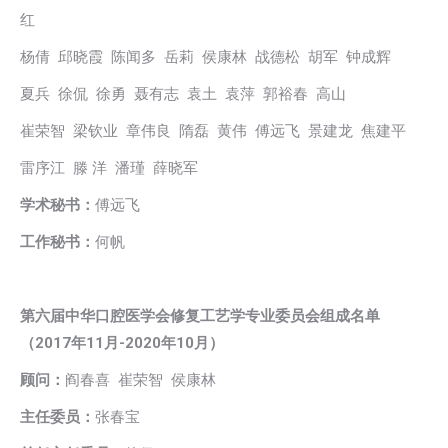
红
杨倩 邱晓霞 陈闻多 岳莉 侯康林 战德松 胡军 钟成辉
夏兵 徐侃 徐勇 聂有志 袁土 袁萍 郭裕春 高山
崔荣智 梁钦业 章伟良 隋磊 黄伟 傅远飞 景建龙 焦建平
雷序江 滕 洋 潘瑾 薛晓军
学术秘书：
傅远飞
工作秘书：
何帆
第六届中华口腔医学会修复工艺学专业委员会组成名单
（2017年11月-2020年10月）
顾问：
阎春喜 崔荣智 侯康林
主任委员：
张春宝