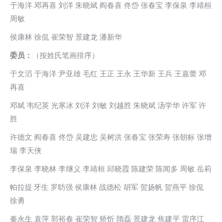
于海洋 邓再喜 刘洋 朱晓斌 阎春喜 佟岱 张春宝 李保泉 李靖桓
周敏
侯康林 徐侃 崔荣智 景建龙 潘新华
委员：
（按姓氏笔画排序）
于文滔 于海洋 尹亚雄 毛红 王正 王永 王华新 王兵 王嘉蕾 邓
再喜
邓斌 韦纪英 光寒冰 刘洋 刘敏 刘越胜 朱晓斌 汤学华 许军 许
胜
许德文 阎春喜 佟岱 吴建忠 吴树洪 张春宝 张荣寿 张朝标 张增
瑞 李天侠
李保泉 李晓林 李继义 李靖桓 邱晓霞 陈建荣 陈闻多 周敏 岳莉
帕拉提·牙生 罗昉强 侯康林 战德松 胡军 贺扬帆 贺燕平 徐侃
徐勇
秦永生 袁萍 郭裕春 崔荣智 矫忻 隋磊 景建龙 焦建平 雷序江