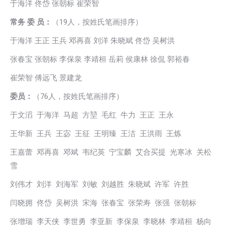
于海洋 佟岱 张朝标 崔荣智
常务 委 员：
（19人，按姓氏笔画排序）
于海洋 王正 王兵 邓再喜 刘洋 朱晓斌 佟岱 吴树洪
张春宝 张朝标 李保泉 李靖桓 岳莉 侯康林 徐侃 郭裕春
崔荣智 傅远飞 景建龙
委员：
（76人，按姓氏笔画排序）
于文滔 于海洋 马超 方堃 毛红 牛力 王正 王永
王华新 王兵 王宓 王征 王明臻 王洁 王洪雨 王炼
王嘉蕾 邓再喜 邓斌 韦纪英 宁宝麟 艾合买提 光寒冰 关松
雪
刘伟才 刘洋 刘海军 刘敏 刘越胜 朱晓斌 许军 许胜
闫晓拥 佟岱 吴树洪 宋海 张春宝 张荣寿 张强 张朝标
张增瑞 李天侠 李世勇 李亚新 李保泉 李晓林 李靖桓 杨向