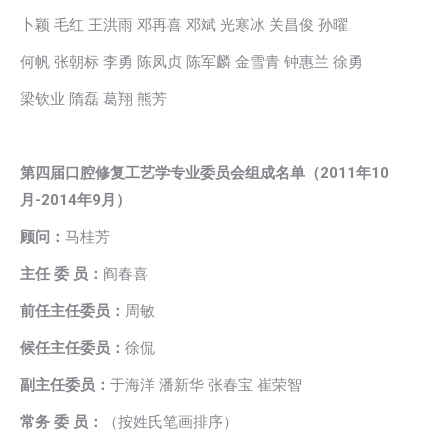
卜颖 毛红 王洪雨 邓再喜 邓斌 光寒冰 关昌俊 孙曜
何帆 张朝标 李勇 陈凤贞 陈军麟 金雪青 钟惠兰 徐勇
梁钦业 隋磊 葛翔 熊芳
第四届口腔修复工艺学专业委员会组成名单（2011年10
月-2014年9月）
顾问：
马桂芳
主任 委 员：
阎春喜
前任主任委员：
周敏
候任主任委员：
徐侃
副主任委员：
于海洋 潘新华 张春宝 崔荣智
常务 委 员：
（按姓氏笔画排序）