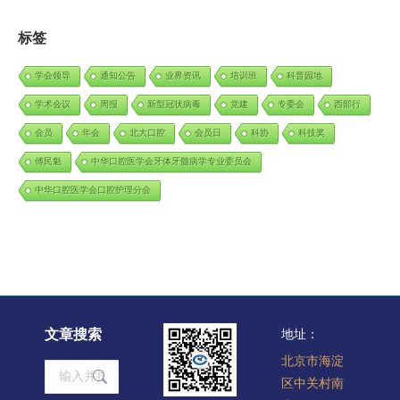
标签
学会领导
通知公告
业界资讯
培训班
科普园地
学术会议
周报
新型冠状病毒
党建
专委会
西部行
会员
年会
北大口腔
会员日
科协
科技奖
傅民魁
中华口腔医学会牙体牙髓病学专业委员会
中华口腔医学会口腔护理分会
文章搜索
地址：
北京市海淀
Search:
区中关村南