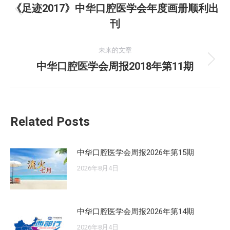
章
《足迹2017》中华口腔医学会年度画册顺利出
历
刊
导
史
的
航
未来的文章
文
中华口腔医学会周报2018年第11期
未
章：
来
的
文
Related Posts
章：
中华口腔医学会周报2026年第15期
2026年8月4日
中华口腔医学会周报2026年第14期
2026年8月4日