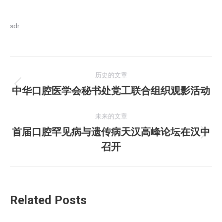
sdr
文
历史的文章
章
中华口腔医学会秘书处党工联合组织观影活动
历
史
导
的
未来的文章
航
文
首届口腔罕见病与遗传病天汉高峰论坛在汉中
未
章：
召开
来
的
文
章：
Related Posts