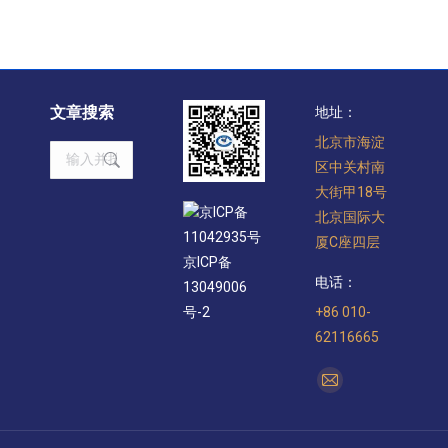
文章搜索
地址：
北京市海淀
Search:
区中关村南
大街甲18号
京ICP备
北京国际大
11042935号
厦C座四层
京ICP备
电话：
13049006
+86 010-
号-2
62116665
找到我们：
Mail
page
opens