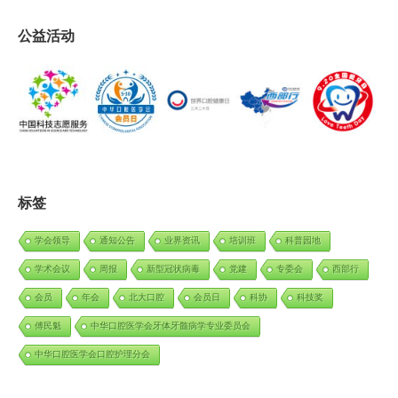
公益活动
标签
学会领导
通知公告
业界资讯
培训班
科普园地
学术会议
周报
新型冠状病毒
党建
专委会
西部行
会员
年会
北大口腔
会员日
科协
科技奖
傅民魁
中华口腔医学会牙体牙髓病学专业委员会
中华口腔医学会口腔护理分会