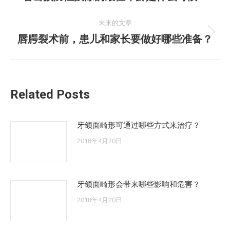
史
导
的
未来的文章
航
文
唇腭裂术前，患儿和家长要做好哪些准备？
未
章：
来
的
文
Related Posts
章：
牙颌面畸形可通过哪些方式来治疗？
2018年4月20日
牙颌面畸形会带来哪些影响和危害？
2018年4月20日