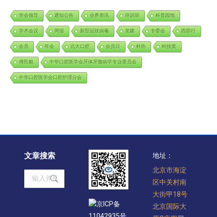
学会领导
通知公告
业界资讯
培训班
科普园地
学术会议
周报
新型冠状病毒
党建
专委会
西部行
会员
年会
北大口腔
会员日
科协
科技奖
傅民魁
中华口腔医学会牙体牙髓病学专业委员会
中华口腔医学会口腔护理分会
文章搜索
地址：
北京市海淀
Search:
区中关村南
大街甲18号
京ICP备
北京国际大
11042935号