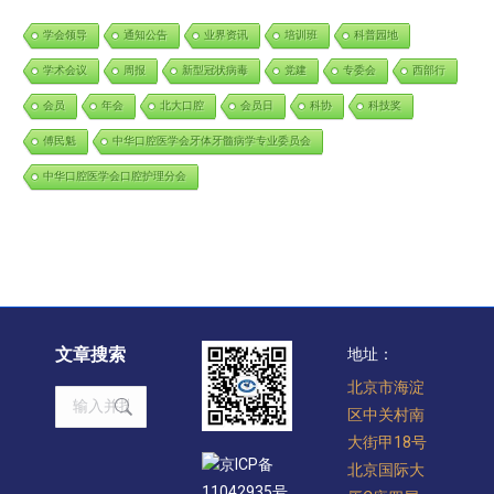
学会领导
通知公告
业界资讯
培训班
科普园地
学术会议
周报
新型冠状病毒
党建
专委会
西部行
会员
年会
北大口腔
会员日
科协
科技奖
傅民魁
中华口腔医学会牙体牙髓病学专业委员会
中华口腔医学会口腔护理分会
文章搜索
地址：
北京市海淀
Search:
区中关村南
大街甲18号
京ICP备
北京国际大
11042935号