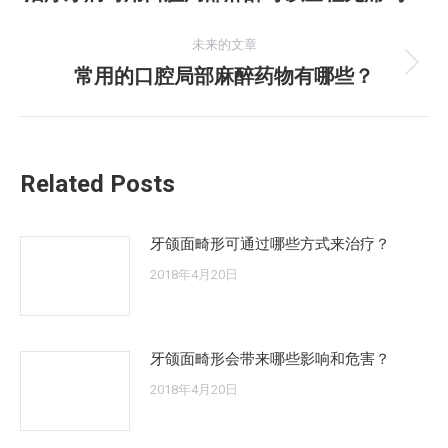
史
导
的
未来的文章
航
文
常用的口腔局部麻醉药物有哪些？
未
章：
来
的
文
Related Posts
章：
牙颌面畸形可通过哪些方式来治疗？
2018年4月20日
牙颌面畸形会带来哪些影响和危害？
2018年4月20日