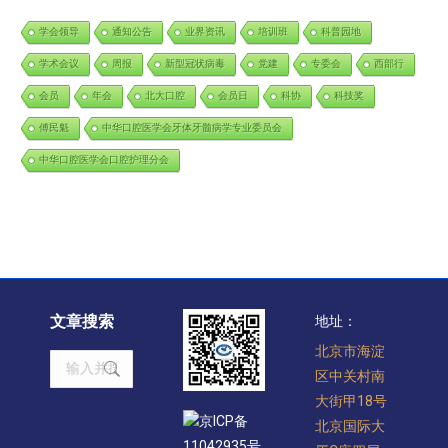
学会领导
通知公告
业界资讯
培训班
科普园地
学术会议
周报
新型冠状病毒
党建
专委会
西部行
会员
年会
北大口腔
会员日
科协
科技奖
傅民魁
中华口腔医学会牙体牙髓病学专业委员会
中华口腔医学会口腔护理分会
文章搜索
地址：
北京市海淀
Search:
区中关村南
大街甲18号
京ICP备
北京国际大
11042935号