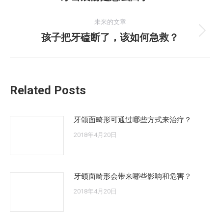
史
导
的
未来的文章
航
文
孩子把牙磕断了，该如何急救？
未
章：
来
的
文
Related Posts
章：
牙颌面畸形可通过哪些方式来治疗？
2018年4月20日
牙颌面畸形会带来哪些影响和危害？
2018年4月20日