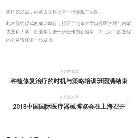
签约仪式后，内蒙古医科大学一行参观了医院。
此次签约仪式的成功举行，拉开了北京大学口腔医学院与内蒙
古医科大学口腔医学院进一步合作的新篇章，将北大口腔医院
的公益责任进一步发扬。
文
历史的文章
章
种植修复治疗的时机与策略培训班圆满结束
历
史
导
的
未来的文章
航
文
2018中国国际医疗器械博览会在上海召开
未
章：
来
的
文