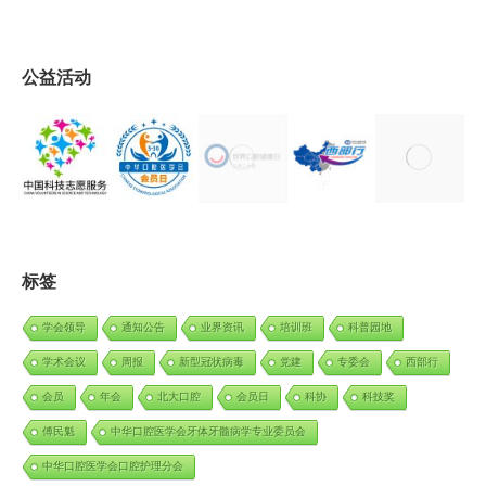
公益活动
标签
学会领导
通知公告
业界资讯
培训班
科普园地
学术会议
周报
新型冠状病毒
党建
专委会
西部行
会员
年会
北大口腔
会员日
科协
科技奖
傅民魁
中华口腔医学会牙体牙髓病学专业委员会
中华口腔医学会口腔护理分会