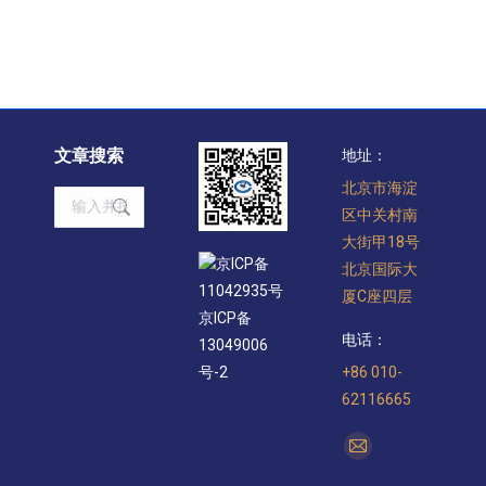
文章搜索
地址：
北京市海淀
Search:
区中关村南
大街甲18号
京ICP备
北京国际大
11042935号
厦C座四层
京ICP备
电话：
13049006
+86 010-
号-2
62116665
找到我们：
Mail