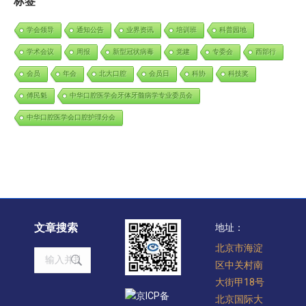
标签
学会领导
通知公告
业界资讯
培训班
科普园地
学术会议
周报
新型冠状病毒
党建
专委会
西部行
会员
年会
北大口腔
会员日
科协
科技奖
傅民魁
中华口腔医学会牙体牙髓病学专业委员会
中华口腔医学会口腔护理分会
文章搜索
地址：
北京市海淀
Search:
区中关村南
大街甲18号
京ICP备
北京国际大