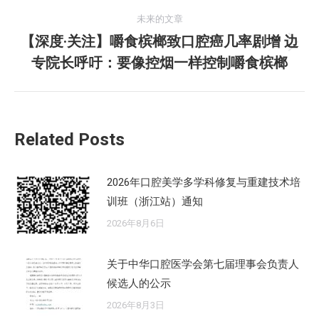
文
未来的文章
章：
【深度·关注】嚼食槟榔致口腔癌几率剧增 边
未
专院长呼吁：要像控烟一样控制嚼食槟榔
来
的
文
章：
Related Posts
2026年口腔美学多学科修复与重建技术培
训班（浙江站）通知
2026年8月6日
关于中华口腔医学会第七届理事会负责人
候选人的公示
2026年8月3日