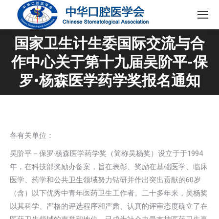
国家卫生计生委国际交流与合
作中心关于第十九届吴阶平-保
您在这里：
罗•杨森医学药学奖报名通知
各有关单位：
吴阶平－保罗·杨森医学药学奖（简称吴杨奖）设立于于1994
年，在科技部奖励办备案，旨在表彰、奖励在基础医学、临床
医学、药学和公共卫生领域努力钻研并作出突出贡献的60岁
（含）以下优秀中青年医药卫生工作者。二十多年来，吴杨奖
以其科学、严格的评选程序和严肃、认真的评审态度确立了在