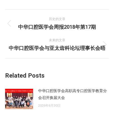
文
历史的文章
章
中华口腔医学会周报2018年第17期
历
史
导
的
未来的文章
航
文
中华口腔医学会与亚太齿科论坛理事长会晤
未
章：
来
的
文
Related Posts
章：
中华口腔医学会高职高专口腔医学教育分
会召开换届大会
2026年6月30日