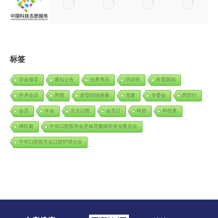
标签
学会领导
通知公告
业界资讯
培训班
科普园地
学术会议
周报
新型冠状病毒
党建
专委会
西部行
会员
年会
北大口腔
会员日
科协
科技奖
傅民魁
中华口腔医学会牙体牙髓病学专业委员会
中华口腔医学会口腔护理分会