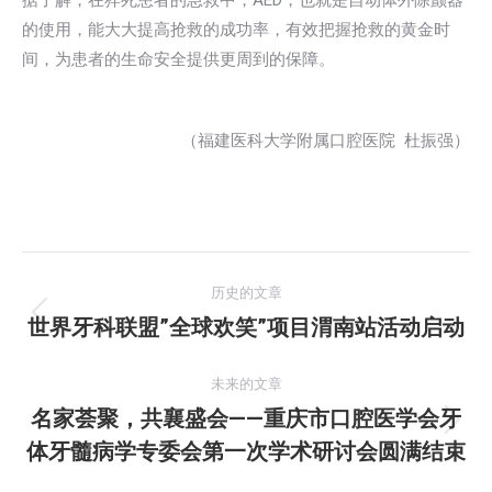
据了解，在猝死患者的急救中，AED，也就是自动体外除颤器
的使用，能大大提高抢救的成功率，有效把握抢救的黄金时
间，为患者的生命安全提供更周到的保障。
（福建医科大学附属口腔医院 杜振强）
文
历史的文章
章
世界牙科联盟”全球欢笑”项目渭南站活动启动
历
史
导
的
未来的文章
航
文
名家荟聚，共襄盛会——重庆市口腔医学会牙
未
章：
体牙髓病学专委会第一次学术研讨会圆满结束
来
的