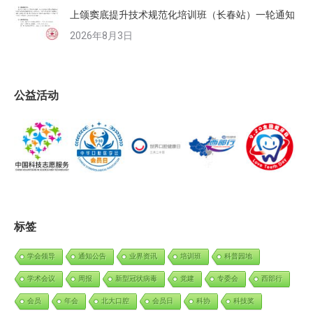
上颌窦底提升技术规范化培训班（长春站）一轮通知
2026年8月3日
公益活动
标签
学会领导
通知公告
业界资讯
培训班
科普园地
学术会议
周报
新型冠状病毒
党建
专委会
西部行
会员
年会
北大口腔
会员日
科协
科技奖