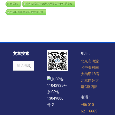
傅民魁
中华口腔医学会牙体牙髓病学专业委员会
中华口腔医学会口腔护理分会
文章搜索
地址：
北京市海淀
Search:
区中关村南
大街甲18号
京ICP备
北京国际大
11042935号
厦C座四层
京ICP备
电话：
13049006
+86 010-
号-2
62116665