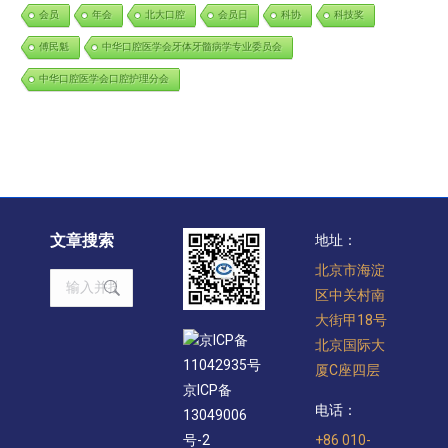
会员
年会
北大口腔
会员日
科协
科技奖
傅民魁
中华口腔医学会牙体牙髓病学专业委员会
中华口腔医学会口腔护理分会
文章搜索
地址：
北京市海淀
Search:
区中关村南
大街甲18号
京ICP备
北京国际大
11042935号
厦C座四层
京ICP备
电话：
13049006
+86 010-
号-2