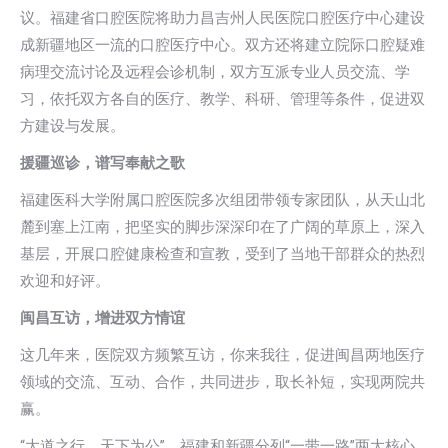
议。福建省口腔医院将助力昌吉州人民医院口腔医疗中心建设
成新疆地区一流的口腔医疗中心。双方还将建立院际口腔疑难
病理交流讨论及远程会诊机制，双方互派专业人员交流、学
习，依托双方各自的医疗、教学、科研、管理等条件，促进双
方建设与发展。
援疆巡诊，谱写奉献之歌
福建医科大学附属口腔医院多次组团带领专家团队，从天山北
麓到塞上江南，把坚实的脚步深深印在了广阔的草原上，深入
基层，开展口腔健康检查和宣教，受到了当地干部群众的热烈
欢迎和好评。
闽昌互访，增进双方情谊
这几年来，医院双方频繁互访，你来我往，促进闽昌两地医疗
领域的交流、互动、合作，共同进步，取长补短，实现两院共
赢。
“大道之行，天下为公”。福建和新疆分列“一带一路”两大核心