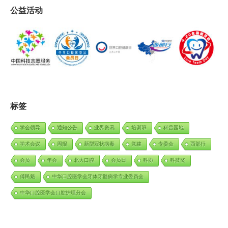
公益活动
标签
学会领导
通知公告
业界资讯
培训班
科普园地
学术会议
周报
新型冠状病毒
党建
专委会
西部行
会员
年会
北大口腔
会员日
科协
科技奖
傅民魁
中华口腔医学会牙体牙髓病学专业委员会
中华口腔医学会口腔护理分会