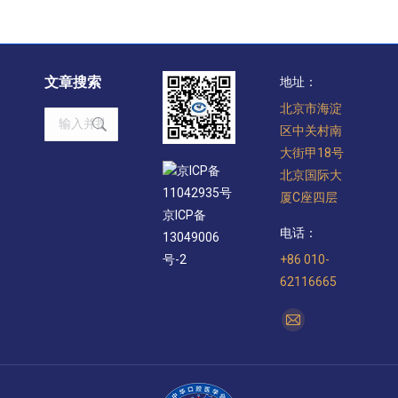
文章搜索
地址：
北京市海淀
Search:
区中关村南
大街甲18号
京ICP备
北京国际大
11042935号
厦C座四层
京ICP备
电话：
13049006
+86 010-
号-2
62116665
找到我们：
Mail
page
opens