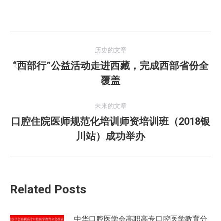
文
历史的文章
章
“西部行”公益活动走进西藏，完成西部省份全
历
覆盖
导
史
的
航
未来的文章
文
口腔住院医师规范化培训师资培训班（2018银
章：
未
川站）成功举办
来
的
文
章：
Related Posts
中华口腔医学会高职高专口腔医学教育分