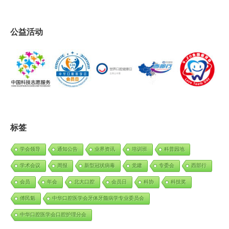
公益活动
标签
学会领导
通知公告
业界资讯
培训班
科普园地
学术会议
周报
新型冠状病毒
党建
专委会
西部行
会员
年会
北大口腔
会员日
科协
科技奖
傅民魁
中华口腔医学会牙体牙髓病学专业委员会
中华口腔医学会口腔护理分会