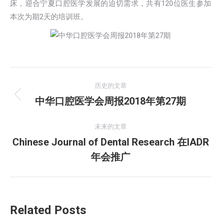
床，迎合宁夏口腔医学发展的迫切需求，共有120位医生参加
本次为期2天的培训班。
文
历史的文章
章
中华口腔医学会周报2018年第27期
历
史
导
的
未来的文章
航
文
Chinese Journal of Dental Research 在IADR
未
章：
年会推广
来
的
文
章：
Related Posts