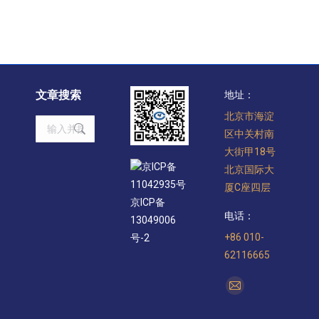
文章搜索
地址：
北京市海淀
Search:
区中关村南
大街甲18号
京ICP备
北京国际大
11042935号
厦C座四层
京ICP备
电话：
13049006
+86 010-
号-2
62116665
找到我们：
Mail
page