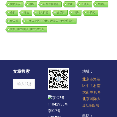
学术会议
周报
新型冠状病毒
党建
专委会
西部行
会员
年会
北大口腔
会员日
科协
科技奖
傅民魁
中华口腔医学会牙体牙髓病学专业委员会
中华口腔医学会口腔护理分会
文章搜索
地址：
北京市海淀
Search:
区中关村南
大街甲18号
京ICP备
北京国际大
11042935号
厦C座四层
京ICP备
电话：