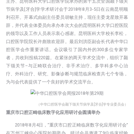
主办、昆明医科大学口腔医学院承办的第十五次全国颞下颌关
节病学及[牙合]学学术研讨会于2018年8月3-5日在云南昆明顺
利召开。
开幕式
由副主任委员胡敏主持，现任主委龙星致开幕
辞，并代表全体委员向承办本次大会的昆明医科大学口腔医院
的领导以及工作人员表示衷心感谢。昆明医科大学校长李松，
口腔医学院院长许彪致欢迎辞。最后刘洪臣副会长代表中华口
腔医学会作重要讲话。
会议吸引了国内外的300多位专家学
者，共收到投稿220篇。在紧张的两天学术交流中，组织了颞
下颌关节–与正畸联合治疗、非手术治疗、多学科多中心治
疗、外科治疗、研究、影像诊断与规范临床检查共七个专场，
为与会代表提供了一个良好的学术交流平台。
（中华口腔医学会颞下颌关节病学及[牙合]学专业委员会）
重庆市口腔正畸临床数字化应用研讨会圆满举办
2018年8月4日，“重庆市口腔正畸临床数字化应用研讨会”
在万州三峡中心医院如期举办。研讨会共邀请了9位临床经验