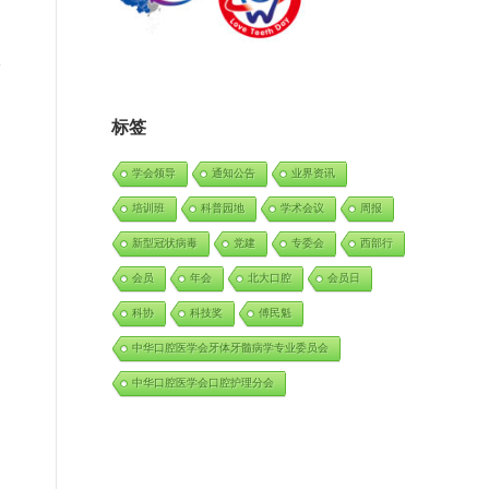
标签
学会领导
通知公告
业界资讯
培训班
科普园地
学术会议
周报
新型冠状病毒
党建
专委会
西部行
会员
年会
北大口腔
会员日
科协
科技奖
傅民魁
中华口腔医学会牙体牙髓病学专业委员会
中华口腔医学会口腔护理分会