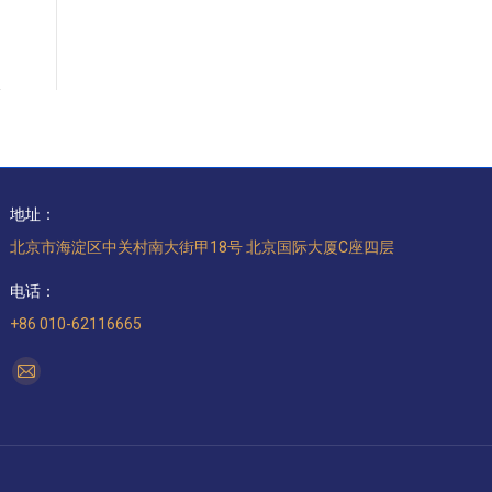
地址：
北京市海淀区中关村南大街甲18号 北京国际大厦C座四层
电话：
+86 010-62116665
找到我们：
Mail
page
opens
in