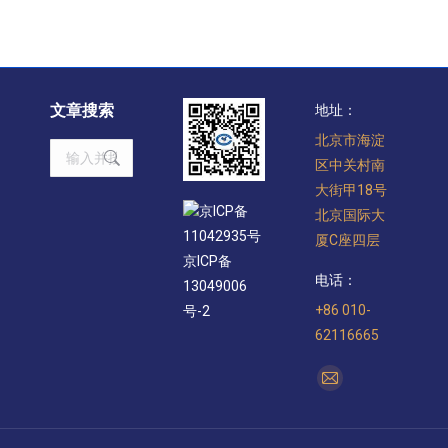
文章搜索
地址：
北京市海淀
Search:
区中关村南
大街甲18号
京ICP备
北京国际大
11042935号
厦C座四层
京ICP备
电话：
13049006
+86 010-
号-2
62116665
找到我们：
Mail
page
opens