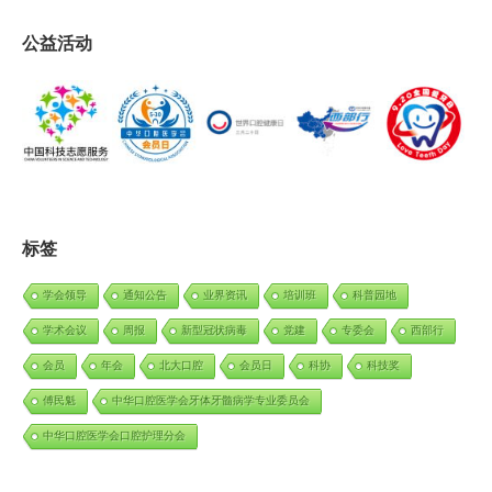
公益活动
标签
学会领导
通知公告
业界资讯
培训班
科普园地
学术会议
周报
新型冠状病毒
党建
专委会
西部行
会员
年会
北大口腔
会员日
科协
科技奖
傅民魁
中华口腔医学会牙体牙髓病学专业委员会
中华口腔医学会口腔护理分会