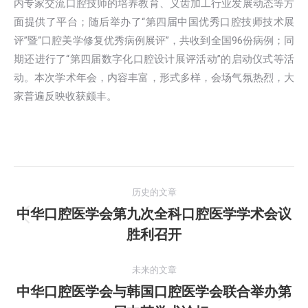
内专家交流口腔技师的培养教育、义齿加工行业发展动态等方
面提供了平台；随后举办了“第四届中国优秀口腔技师技术展
评”暨“口腔美学修复优秀病例展评”，共收到全国96份病例；同
期还进行了“第四届数字化口腔设计展评活动”的启动仪式等活
动。
本次学术年会，内容丰富，形式多样，会场气氛热烈，大
家普遍反映收获颇丰。
文
历史的文章
章
中华口腔医学会第九次全科口腔医学学术会议
历
胜利召开
导
史
的
航
未来的文章
文
中华口腔医学会与韩国口腔医学会联合举办第
章：
未