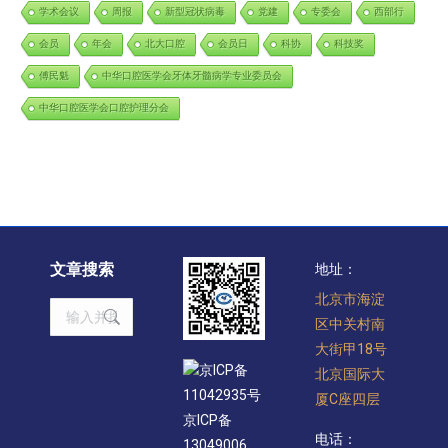
学术会议
周报
新型冠状病毒
党建
专委会
西部行
会员
年会
北大口腔
会员日
科协
科技奖
傅民魁
中华口腔医学会牙体牙髓病学专业委员会
中华口腔医学会口腔护理分会
文章搜索
地址：
北京市海淀
Search:
区中关村南
大街甲18号
京ICP备
北京国际大
11042935号
厦C座四层
京ICP备
电话：
13049006