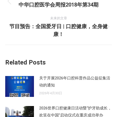
章
中华口腔医学会周报2018年第34期
历
史
导
的
未来的文章
航
文
节目预告：全国爱牙日 | 口腔健康，全身健
未
章：
康！
来
的
文
章：
Related Posts
关于开展2026年口腔科普作品公益征集活
动的通知
2026年4月30日
2026世界口腔健康日活动暨“护牙助成长，
欢笑在中国”启动仪式在重庆成功举办