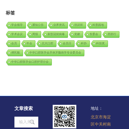
标签
学会领导
通知公告
业界资讯
培训班
科普园地
学术会议
周报
新型冠状病毒
党建
专委会
西部行
会员
年会
北大口腔
会员日
科协
科技奖
傅民魁
中华口腔医学会牙体牙髓病学专业委员会
中华口腔医学会口腔护理分会
文章搜索
地址：
北京市海淀
Search:
区中关村南