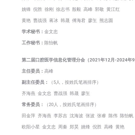
姚锋 倪胜 徐刚 徐志书 殷毅 高峰 郭敬 黄江红
黄艳 曹战强 蒋冰 韩晟 傅海君 廖玍 熊志圆
学术秘书
：
金文忠
工作秘书：
陈怡帆
第二届口腔医学信息化管理分会（2021年12月-2024年
主任委员：
高峰
副主任委员：
（5人，按姓氏笔画排序）
齐海燕 金文忠 曹战强 韩晟 廖玍
常务委员：
（20人，按姓氏笔画排序）
田金萍 齐海燕 李苏吉 沈海波 张波 张睿 陈伟 陈怡帆
欧阳小星 金文忠 周秦 郑昊 姚锋 倪胜 高峰 黄艳