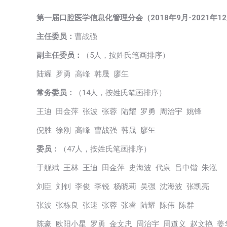
第一届口腔医学信息化管理分会（2018年9月-2021年1
主任委员：
曹战强
副主任委员：
（5人，按姓氏笔画排序）
陆耀 罗勇 高峰 韩晟 廖玍
常务委员：
（14人，按姓氏笔画排序）
王迪 田金萍 张波 张蓉 陆耀 罗勇 周治宇 姚锋
倪胜 徐刚 高峰 曹战强 韩晟 廖玍
委员：
（47人，按姓氏笔画排序）
于舰斌 王林 王迪 田金萍 史海波 代泉 吕中锴 朱泓
刘臣 刘钊 李俊 李锐 杨晓莉 吴强 沈海波 张凯亮
张波 张栋良 张速 张蓉 张睿 陆耀 陈伟 陈群
陈豪 欧阳小星 罗勇 金文忠 周治宇 周道义 赵文艳 姜