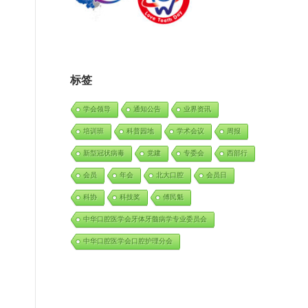
标签
学会领导
通知公告
业界资讯
培训班
科普园地
学术会议
周报
新型冠状病毒
党建
专委会
西部行
会员
年会
北大口腔
会员日
科协
科技奖
傅民魁
中华口腔医学会牙体牙髓病学专业委员会
中华口腔医学会口腔护理分会