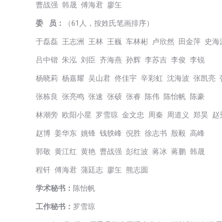
曹战强 韩晟 傅海君 廖玍
委 员：
（61人，按姓氏笔画排序）
于磊磊 王志洲 王林 王巍 车林彬 卢欣然 田金萍 史海
吕中锴 朱泓 刘臣 齐海燕 孙辉 李苏吉 李俊 李锐
杨晓莉 杨嘉耀 吴山君 佟佳宇 辛彩虹 沈海波 张凯亮 
张栋良 张亮鸣 张速 张硕 张睿 陈伟 陈怡帆 陈豪
林潮旁 欧阳小星 罗雪琼 金文忠 周秦 周道义 郑昊 赵
赵博 姜华东 姚锋 钱轶峰 倪胜 徐志书 殷毅 高峰
郭敬 黄江红 黄艳 曹战强 彭红波 蒋冰 蒋鹏 韩晟
程钎 傅海君 蒲廷志 廖玍 熊志圆
学术秘书：
陈怡帆
工作秘书：
罗雪琼