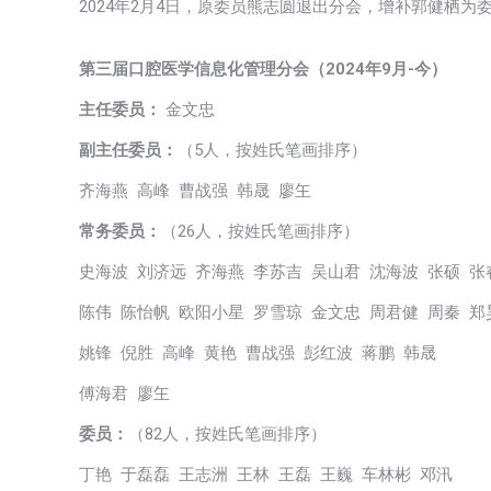
2024年2月4日，原委员熊志圆退出分会，增补郭健栖为
第三届口腔医学信息化管理分会（
2024年9月
-今）
主任委员：
金文忠
副主任委员：
（5人，按姓氏笔画排序）
齐海燕 高峰 曹战强 韩晟 廖玍
常务委员：
（26人，按姓氏笔画排序）
史海波 刘济远 齐海燕 李苏吉 吴山君 沈海波 张硕 
陈伟 陈怡帆 欧阳小星 罗雪琼 金文忠 周君健 周秦 
姚锋 倪胜 高峰 黄艳 曹战强 彭红波 蒋鹏 韩晟
傅海君 廖玍
委员：
（82人，按姓氏笔画排序）
丁艳 于磊磊 王志洲 王林 王磊 王巍 车林彬 邓汛