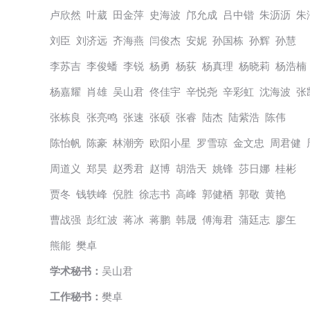
卢欣然 叶葳 田金萍 史海波 邝允成 吕中锴 朱沥沥 朱
刘臣 刘济远 齐海燕 闫俊杰 安妮 孙国栋 孙辉 孙慧
李苏吉 李俊蟠 李锐 杨勇 杨荻 杨真理 杨晓莉 杨浩楠
杨嘉耀 肖雄 吴山君 佟佳宇 辛悦尧 辛彩虹 沈海波 张
张栋良 张亮鸣 张速 张硕 张睿 陆杰 陆紫浩 陈伟
陈怡帆 陈豪 林潮旁 欧阳小星 罗雪琼 金文忠 周君健 
周道义 郑昊 赵秀君 赵博 胡浩天 姚锋 莎日娜 桂彬
贾冬 钱轶峰 倪胜 徐志书 高峰 郭健栖 郭敬 黄艳
曹战强 彭红波 蒋冰 蒋鹏 韩晟 傅海君 蒲廷志 廖玍
熊能 樊卓
学术秘书：
吴山君
工作秘书：
樊卓