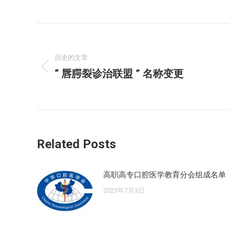
文
章
历史的文章
“ 唇腭裂诊治联盟 ” 名称变更
历
导
史
航
的
文
章：
Related Posts
高职高专口腔医学教育分会组成名单
2023年7月3日