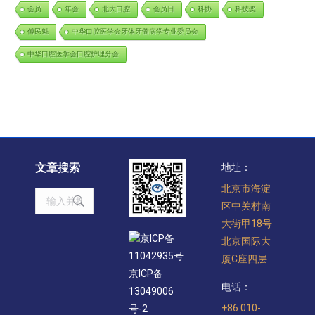
会员
年会
北大口腔
会员日
科协
科技奖
傅民魁
中华口腔医学会牙体牙髓病学专业委员会
中华口腔医学会口腔护理分会
文章搜索
地址：
北京市海淀
Search:
区中关村南
大街甲18号
京ICP备
北京国际大
11042935号
厦C座四层
京ICP备
电话：
13049006
+86 010-
号-2