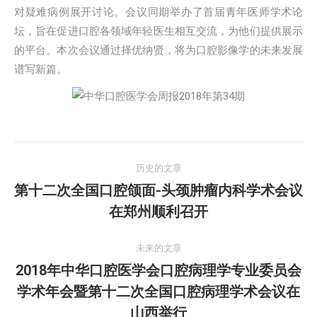
对疑难病例展开讨论。会议同期举办了首届青年医师学术论
坛，旨在促进口腔各领域年轻医生相互交流，为他们提供展示
的平台。本次会议通过择优纳贤，将为口腔影像学的未来发展
谱写新篇。
文
历史的文章
章
第十二次全国口腔颌面-头颈肿瘤内科学术会议
历
在郑州顺利召开
导
史
的
航
未来的文章
文
2018年中华口腔医学会口腔病理学专业委员会
章：
学术年会暨第十二次全国口腔病理学术会议在
未
来
山西举行