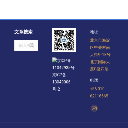
文章搜索
地址：
北京市海淀
Search:
区中关村南
大街甲18号
京ICP备
北京国际大
11042935号
厦C座四层
京ICP备
电话：
13049006
+86 010-
号-2
62116665
找到我们：
Mail
page
opens