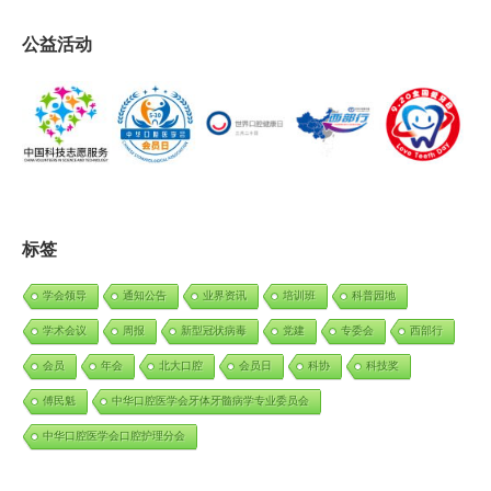
公益活动
标签
学会领导
通知公告
业界资讯
培训班
科普园地
学术会议
周报
新型冠状病毒
党建
专委会
西部行
会员
年会
北大口腔
会员日
科协
科技奖
傅民魁
中华口腔医学会牙体牙髓病学专业委员会
中华口腔医学会口腔护理分会