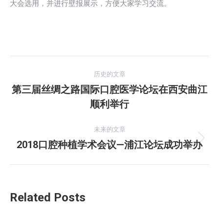
大会选用，并进行壁报展示，方便大家学习交流。
文
历史的文章
章
第三届丝绸之路国际口腔医学论坛在西安曲江
历
顺利举行
导
史
的
航
未来的文章
文
2018口腔种植学术会议—浦江论坛成功举办
未
章：
来
的
文
Related Posts
章：