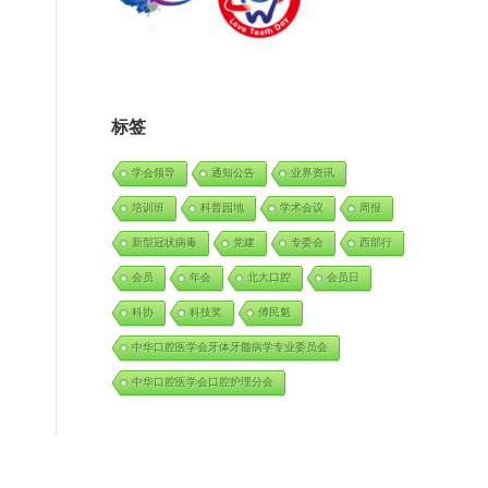
标签
学会领导
通知公告
业界资讯
培训班
科普园地
学术会议
周报
新型冠状病毒
党建
专委会
西部行
会员
年会
北大口腔
会员日
科协
科技奖
傅民魁
中华口腔医学会牙体牙髓病学专业委员会
中华口腔医学会口腔护理分会