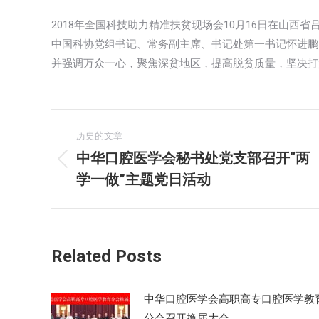
2018年全国科技助力精准扶贫现场会10月16日在山西
中国科协党组书记、常务副主席、书记处第一书记怀进鹏
并强调万众一心，聚焦深贫地区，提高脱贫质量，坚决打
文
历史的文章
章
中华口腔医学会秘书处党支部召开“两
历
学一做”主题党日活动
导
史
的
航
文
章：
Related Posts
中华口腔医学会高职高专口腔医学教
分会召开换届大会