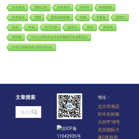
学会领导
通知公告
业界资讯
培训班
科普园地
学术会议
周报
新型冠状病毒
党建
专委会
西部行
会员
年会
北大口腔
会员日
科协
科技奖
傅民魁
中华口腔医学会牙体牙髓病学专业委员会
中华口腔医学会口腔护理分会
文章搜索
地址：
北京市海淀
Search:
区中关村南
大街甲18号
京ICP备
北京国际大
11042935号
厦C座四层