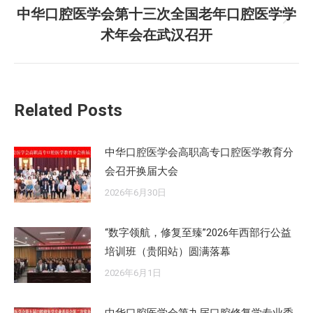
文
中华口腔医学会第十三次全国老年口腔医学学
章：
未
术年会在武汉召开
来
的
文
章：
Related Posts
中华口腔医学会高职高专口腔医学教育分
会召开换届大会
2026年6月30日
“数字领航，修复至臻”2026年西部行公益
培训班（贵阳站）圆满落幕
2026年6月1日
中华口腔医学会第九届口腔修复学专业委