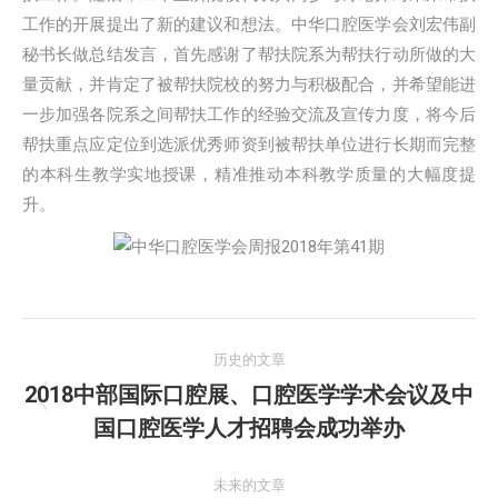
工作的开展提出了新的建议和想法。中华口腔医学会刘宏伟副
秘书长做总结发言，首先感谢了帮扶院系为帮扶行动所做的大
量贡献，并肯定了被帮扶院校的努力与积极配合，并希望能进
一步加强各院系之间帮扶工作的经验交流及宣传力度，将今后
帮扶重点应定位到选派优秀师资到被帮扶单位进行长期而完整
的本科生教学实地授课，精准推动本科教学质量的大幅度提
升。
文
历史的文章
章
2018中部国际口腔展、口腔医学学术会议及中
历
国口腔医学人才招聘会成功举办
导
史
的
航
未来的文章