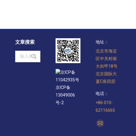
文章搜索
地址：
北京市海淀
Search:
区中关村南
大街甲18号
京ICP备
北京国际大
11042935号
厦C座四层
京ICP备
电话：
13049006
+86 010-
号-2
62116665
找到我们：
Mail
page