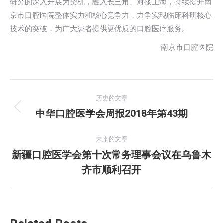
研究的深入开展为契机，融入长三角、对接上海，持续提升南
京市口腔医院整体实力和核心竞争力，力争实现临床科研核心
技术的突破，为广大患者提供更优质的口腔医疗服务。
南京市口腔医院
文
历史的文章
章
中华口腔医学会周报2018年第43期
历
史
导
的
未来的文章
航
文
新疆口腔医学会第十次常务理事会议在乌鲁木
未
章：
齐市顺利召开
来
的
文
章：