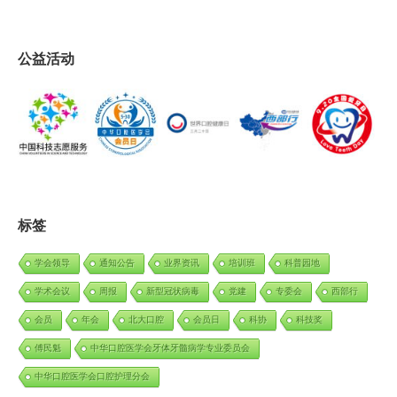
公益活动
标签
学会领导
通知公告
业界资讯
培训班
科普园地
学术会议
周报
新型冠状病毒
党建
专委会
西部行
会员
年会
北大口腔
会员日
科协
科技奖
傅民魁
中华口腔医学会牙体牙髓病学专业委员会
中华口腔医学会口腔护理分会