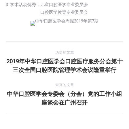
3. 学术活动优秀：儿童口腔医学专业委员会
3. 学术活动优秀：
口腔医学教育专业委员会
文
历史的文章
章
2019年中华口腔医学会口腔医疗服务分会第十
历
三次全国口腔医院管理学术会议隆重举行
导
史
的
航
未来的文章
文
中华口腔医学会专委会（分会）党的工作小组
章：
未
座谈会在广州召开
来
的
文
章：