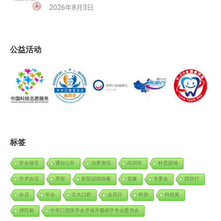
2026年8月3日
公益活动
标签
学会领导
通知公告
业界资讯
培训班
科普园地
学术会议
周报
新型冠状病毒
党建
专委会
西部行
会员
年会
北大口腔
会员日
科协
科技奖
傅民魁
中华口腔医学会牙体牙髓病学专业委员会