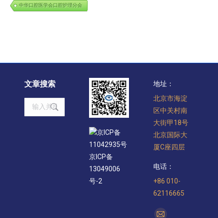
中华口腔医学会口腔护理分会
文章搜索
地址：
北京市海淀
Search:
区中关村南
大街甲18号
京ICP备
北京国际大
11042935号
厦C座四层
京ICP备
电话：
13049006
+86 010-
号-2
62116665
找到我们：