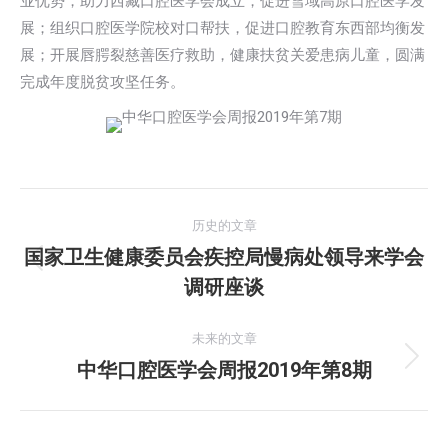
业优势，助力西藏口腔医学会成立，促进雪域高原口腔医学发
展；组织口腔医学院校对口帮扶，促进口腔教育东西部均衡发
展；开展唇腭裂慈善医疗救助，健康扶贫关爱患病儿童，圆满
完成年度脱贫攻坚任务。
文
历史的文章
章
国家卫生健康委员会疾控局慢病处领导来学会
历
调研座谈
导
史
的
航
未来的文章
文
中华口腔医学会周报2019年第8期
未
章：
来
的