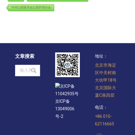
中华口腔医学会口腔护理分会
文章搜索
地址：
北京市海淀
Search:
区中关村南
大街甲18号
京ICP备
北京国际大
11042935号
厦C座四层
京ICP备
电话：
13049006
+86 010-
号-2
62116665