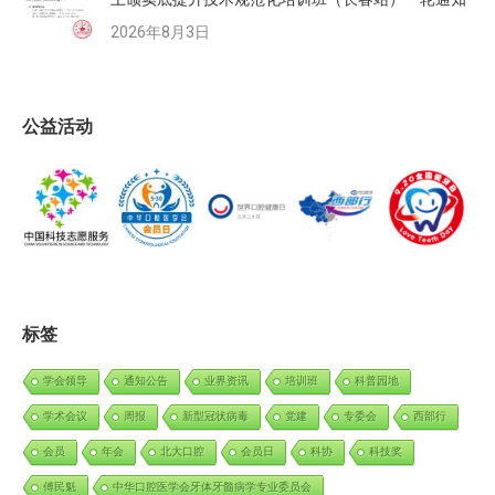
2026年8月3日
公益活动
标签
学会领导
通知公告
业界资讯
培训班
科普园地
学术会议
周报
新型冠状病毒
党建
专委会
西部行
会员
年会
北大口腔
会员日
科协
科技奖
傅民魁
中华口腔医学会牙体牙髓病学专业委员会