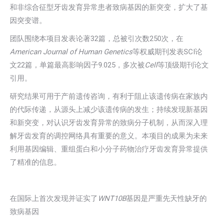
和非综合征型牙齿发育异常患者致病基因的新突变，扩大了基
因突变谱。
团队围绕本项目发表论著32篇，总被引次数250次，在
American Journal of Human Genetics
等权威期刊发表SCI论
文22篇，单篇最高影响因子9.025，多次被
Cell
等顶级期刊论文
引用。
研究结果可用于产前遗传咨询，有利于阻止该遗传病在家族内
的代际传递，从源头上减少该遗传病的发生；持续发现新基因
和新突变，对认识牙齿发育异常的致病分子机制，从而深入理
解牙齿发育的调控网络具有重要的意义。本项目的成果为未来
利用基因编辑、重组蛋白和小分子药物治疗牙齿发育异常提供
了精准的信息。
在国际上首次发现并证实了
WNT10B
基因是严重先天性缺牙的
致病基因