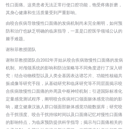
性口面痛。这类患者无法正常行使口腔功能，饱受疼痛折磨，
其身心健康和生活质量受到严重影响。
由咬合疾病导致慢性口面痛的发病机制尚未完全阐明，如何预
防和治疗也缺乏明确的临床指导，一直是口腔医学领域公认的
棘手难题。
谢秋菲教授团队
谢秋菲教授团队自2002年开始从咬合疾病致慢性口面痛的发病
机制、对颅颌系统的影响和防治策略等不同角度进行了深入研
究：结合动物模型以及人类全基因表达谱芯片、功能性核磁共
振成像等研究手段，从基础研究和临床研究等不同层面揭示咬
合疾病致慢性口面痛的外周及中枢神经机制；引进国际标准化
定量感觉测试程序，阐明咬合疾病对口颌面躯体感觉功能的影
响，建立健康汉族人群口颌面部躯体感觉功能数据库；研究咬
合干扰强度、咬合干扰持续时间以及口面痛记忆对慢性口面痛
的影响特点，为临床预防提供科学指导；揭示与口面痛相关的