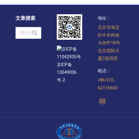
文章搜索
地址：
北京市海淀
Search:
区中关村南
大街甲18号
京ICP备
北京国际大
11042935号
厦C座四层
京ICP备
电话：
13049006
+86 010-
号-2
62116665
找到我们：
Mail
page
opens
in
new