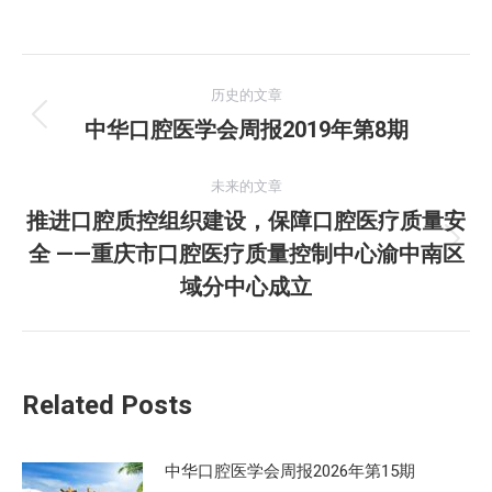
文
历史的文章
章
中华口腔医学会周报2019年第8期
历
史
导
的
未来的文章
航
文
推进口腔质控组织建设，保障口腔医疗质量安
章：
全 ——重庆市口腔医疗质量控制中心渝中南区
未
来
域分中心成立
的
文
章：
Related Posts
中华口腔医学会周报2026年第15期