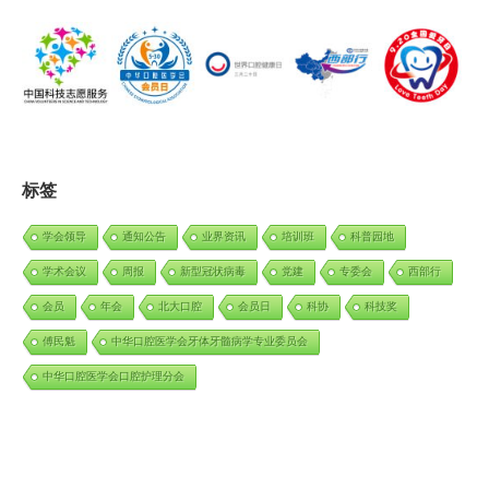
标签
学会领导
通知公告
业界资讯
培训班
科普园地
学术会议
周报
新型冠状病毒
党建
专委会
西部行
会员
年会
北大口腔
会员日
科协
科技奖
傅民魁
中华口腔医学会牙体牙髓病学专业委员会
中华口腔医学会口腔护理分会