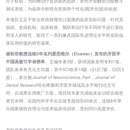
分子机制，为药物治疗提供新的思路；发明牙齿触觉功能数字
测试系统，为临床分析咬合疾病和个性化调[牙合]提供依据。
本项目立足于咬合疾病致慢性口面痛的临床实际问题，针对其
病因、发病机制、临床检查、预防和治疗等不同环节进行系统
而深入的研究，取得了一系列兼具国际先进理论水平和实际临
床应用价值的研究成果。
谢秋菲教授连续5年名列爱思唯尔（Elsevier）发布的牙医学
中国高被引学者榜单
。主编专著3部，获得国家发明专利1项。
团队发表有关论文52篇，其中SCI收录14篇（Q1区7篇，Q2区5
篇），多次被
Journal of Neuroscience
,
Pain
，Journal of
Dental Research
等在疼痛和牙医学领域高水平期刊论文引
用。在成果应用推广方面，项目组专家完成临床诊治咬合病患
者百余例，在国内外学术会议做专题报告60余次，连续6年举
办国家级咬合理论与技术临床培训班，受到同行高度评价。