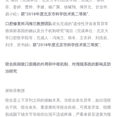
究”项目（完成单位：北京大学口腔医学院，完成人：谢秋
菲、姜婷、曹烨、李健、杨广聚、徐啸翔、傅开元、甘业华、
易小松）
获“2018年度北京市科学技术奖二等奖”
。
口腔修复科冯海兰教授团队
牵头完成的“遗传性牙齿发育异常
致病新基因的确认及分子机制研究”项目（完成单位：北京大
学口腔医学院等，完成人：冯海兰、韩冬、王衣祥、刘浩辰、
刘洋、宋书娟）
获“2018年度北京市科学技术奖三等奖
”。
咬合疾病致口面痛的外周和中枢机制、对颅颌系统的影响及防
治研究
谢秋菲教授
咬合是上下牙列之间的接触关系。当咬合发生异常，如出现咬
合干扰、咬合丧失、重度磨耗等咬合疾病，可诱发牙齿、咀嚼
肌或颞下颌关节等组织出现不适或疼痛，严重者甚至进展为慢