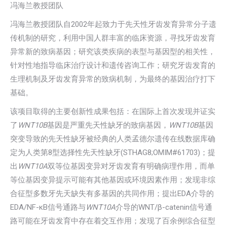
冯海兰教授团队
冯海兰教授团队自2002年起致力于先天性牙齿发育异常分子遗
传机制的研究，利用中国人群丰富的临床资源，寻找牙齿发育
异常新的致病基因；研究该类疾病的表型与基因型的相关性，
针对性地指导临床治疗设计和遗传咨询工作；研究牙齿发育的
生理机制及牙齿发育异常的致病机制，为最终的基因治疗打下
基础。
该项目取得的主要创新性成果包括：在国际上首次发现并证实
了
WNT10B
基因是严重先天性缺牙的致病基因，
WNT10B
基因
突变导致的先天性缺牙被经典的人类孟德尔遗传在线数据库确
定为人类第8型选择性先天性缺牙(STHAG8;OMIM#61703)；提
出
WNT10A
双等位基因变异对牙齿发育有明确病理作用，而单
等位基因变异提示可能有其他基因或环境因素作用；发现非综
合征型多数牙先天缺失有多基因的共同作用；提出EDA介导的
EDA/NF-κB信号通路与
WNT10A
介导的WNT/β-catenin信号通
路可能在牙齿发育中存在着交互作用；发现了百余例综合征型