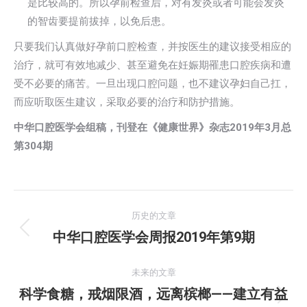
是比较高的。所以孕前检查后，对有发炎或者可能会发炎
的智齿要提前拔掉，以免后患。
只要我们认真做好孕前口腔检查，并按医生的建议接受相应的
治疗，就可有效地减少、甚至避免在妊娠期罹患口腔疾病和遭
受不必要的痛苦。一旦出现口腔问题，也不建议孕妇自己扛，
而应听取医生建议，采取必要的治疗和防护措施。
中华口腔医学会组稿，刊登在《健康世界》杂志
2019
年
3
月总
第
304
期
文
历史的文章
章
中华口腔医学会周报2019年第9期
历
史
导
的
未来的文章
航
文
科学食糖，戒烟限酒，远离槟榔——建立有益
未