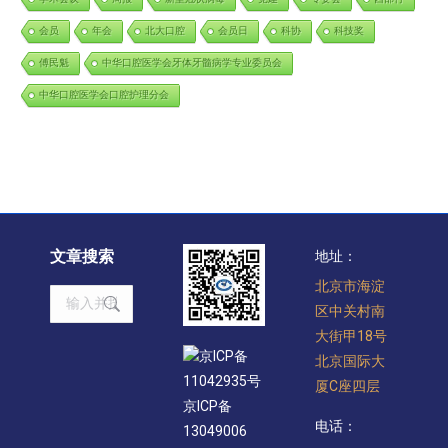
会员
年会
北大口腔
会员日
科协
科技奖
傅民魁
中华口腔医学会牙体牙髓病学专业委员会
中华口腔医学会口腔护理分会
文章搜索
地址：
北京市海淀
Search:
区中关村南
大街甲18号
京ICP备
北京国际大
11042935号
厦C座四层
京ICP备
电话：
13049006