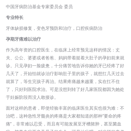
中国牙病防治基金专家委员会 委员
专业特长
牙体缺损修复，变色牙预防和治疗，口腔疾病防治
孕期牙痛难以治疗
作为高年资的口腔医生，在临床上经常预见这样的情况：丈
夫、公公、婆婆或者爸爸、妈妈带着挺着大肚子的孕妇前来就
诊。只见孕妇一脸疲惫，十分痛苦地告诉你她的牙已经疼了好
几天了，开始怕就诊治疗影响肚子里的孩子，就想扛几天过去
就算了，等生完孩子再治。结果疼痛越来越重，实在扛不住
了，只好到医院求治。可是没想到转了好几家医院都因为她处
于妊娠阶段而没人敢接诊。
面对这样的患者，即使经验丰富的临床医生其实也很为难：不
治吧，这种急性牙髓炎的疼痛是大家都知道的那种“要命的疼
痛”，非常难以忍受，而且有可能发展至牙槽脓肿，甚至菌血