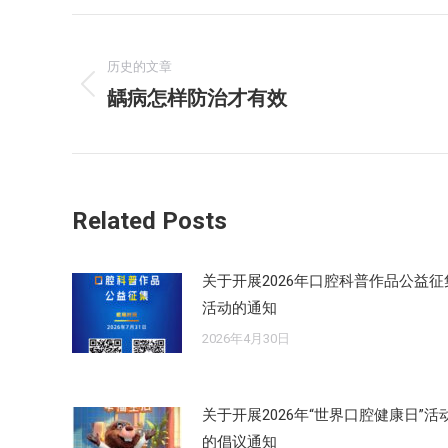
文
章
历史的文章
龋病怎样防治才有效
历
导
史
的
航
文
章：
Related Posts
关于开展2026年口腔科普作品公益征
活动的通知
2026年4月30日
关于开展2026年“世界口腔健康日”活
的倡议通知