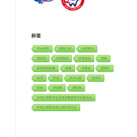
的
标签
学会领导
通知公告
业界资讯
培训班
科普园地
学术会议
周报
新型冠状病毒
党建
专委会
西部行
止
会员
年会
北大口腔
会员日
科协
科技奖
傅民魁
中华口腔医学会牙体牙髓病学专业委员会
依
中华口腔医学会口腔护理分会