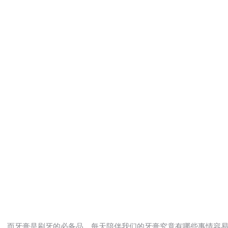
，而牙膏是刷牙的必备品，每天陪伴我们的牙膏究竟有哪些事情容