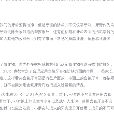
我们的牙齿变得洁净，但是牙齿的洁净并不仅仅靠牙刷，牙膏作为
牙刷去除食物残渣的摩擦剂外，还有使粘附在牙齿表面的污垢溶解
加入其他功效成分，则有了市面上常见的防龋牙膏、抗敏感牙膏等
了氟化物。国内外多家权威机构都已认定氟化物可以有效预防蛀牙
（FDI）也都肯定了合理应用含氟牙膏在防龋方面的作用。一些家长
症，这样看待含氟牙膏还是有些片面的。市面上的含氟牙膏，都按
，就不会因为用含氟牙膏而造成摄入过量氟的情况。
米粒大小(不足0.1克)的牙膏量；对于6~7岁以下的儿童使用含氟
；而对于6~7岁以上的儿童青少年以及成年人来说，使用含氟牙膏不会
但我们也应当注意，小朋友与成人的牙膏应分开使用，成分的不同