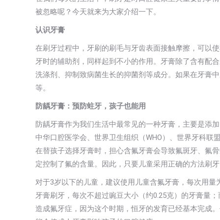
被忽略呢？今天就来为大家介绍一下。
认识牙膏
在刷牙过程中，牙刷的刷毛与牙齿表面接触摩擦，可以使
牙时的辅助剂，同样起到不小的作用。牙膏除了含有配合
洗涤剂、抑制致病菌生长的抑菌剂等成分。如果在牙膏中
等。
防龋牙膏：预防蛀牙，孩子也能用
防龋牙膏作为我们生活中最常见的一种牙膏，主要是添加
中华口腔医学会、世界卫生组织（WHO）、世界牙科联盟
在替孩子选择牙膏时，担心含氟牙膏会导致氟斑牙、氟骨
定控制了氟的含量。因此，只要儿童采用正确的方法刷牙
对于3岁以下的儿童，建议使用儿童含氟牙膏，每次用量为大
牙膏刷牙，每次不超过豌豆大小（约0.25克）的牙膏量
造成氟牙症，因为这个时期，恒牙的发育已经基本完成。