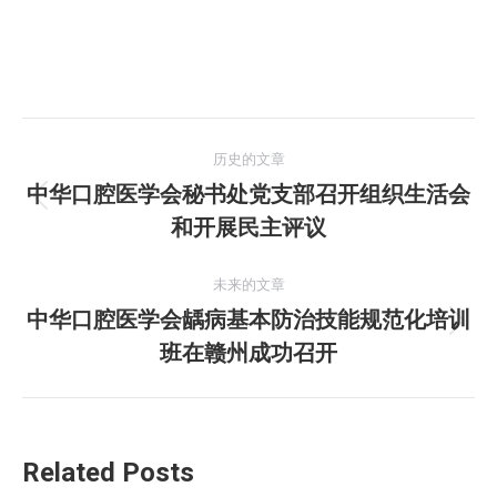
文
历史的文章
章
中华口腔医学会秘书处党支部召开组织生活会
历
和开展民主评议
导
史
的
航
未来的文章
文
中华口腔医学会龋病基本防治技能规范化培训
章：
未
班在赣州成功召开
来
的
文
章：
Related Posts