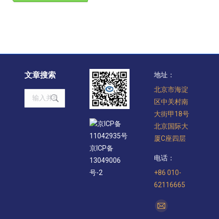
文章搜索
地址：
北京市海淀
Search:
区中关村南
大街甲18号
京ICP备
北京国际大
11042935号
厦C座四层
京ICP备
电话：
13049006
+86 010-
号-2
62116665
找到我们：
Mail