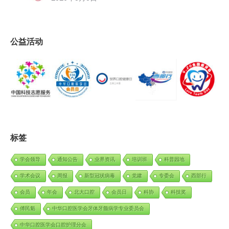
公益活动
标签
学会领导
通知公告
业界资讯
培训班
科普园地
学术会议
周报
新型冠状病毒
党建
专委会
西部行
会员
年会
北大口腔
会员日
科协
科技奖
傅民魁
中华口腔医学会牙体牙髓病学专业委员会
中华口腔医学会口腔护理分会