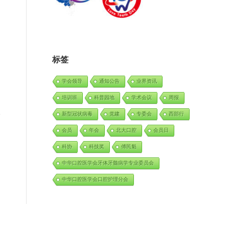
标签
学会领导
通知公告
业界资讯
培训班
科普园地
学术会议
周报
新型冠状病毒
党建
专委会
西部行
会员
年会
北大口腔
会员日
科协
科技奖
傅民魁
中华口腔医学会牙体牙髓病学专业委员会
中华口腔医学会口腔护理分会