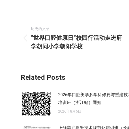
文
历史的文章
章
“世界口腔健康日”校园行活动走进府
历
学胡同小学朝阳学校
导
史
的
航
文
章：
Related Posts
2026年口腔美学多学科修复与重建技
培训班（浙江站）通知
2026年8月6日
上颌窦底提升技术规范化培训班（长