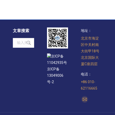
文章搜索
地址：
北京市海淀
Search:
区中关村南
大街甲18号
京ICP备
北京国际大
11042935号
厦C座四层
京ICP备
电话：
13049006
+86 010-
号-2
62116665
找到我们：
Mail
page