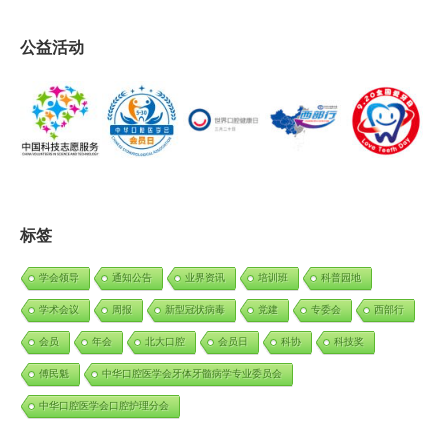
公益活动
标签
学会领导
通知公告
业界资讯
培训班
科普园地
学术会议
周报
新型冠状病毒
党建
专委会
西部行
会员
年会
北大口腔
会员日
科协
科技奖
傅民魁
中华口腔医学会牙体牙髓病学专业委员会
中华口腔医学会口腔护理分会