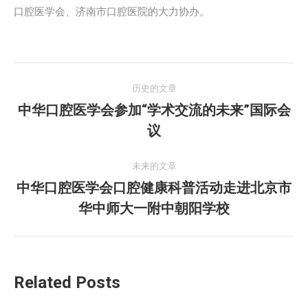
口腔医学会、济南市口腔医院的大力协办。
文
历史的文章
章
中华口腔医学会参加“学术交流的未来”国际会
历
议
导
史
的
航
未来的文章
文
中华口腔医学会口腔健康科普活动走进北京市
章：
未
华中师大一附中朝阳学校
来
的
文
章：
Related Posts