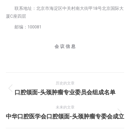
联系地址：北京市海淀区中关村南大街甲18号北京国际大
厦C座四层
邮编：100081
会 议 信 息
文
历史的文章
章
口腔颌面-头颈肿瘤专业委员会组成名单
历
史
导
的
未来的文章
航
文
中华口腔医学会口腔颌面-头颈肿瘤专委会成立
未
章：
来