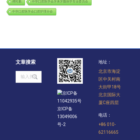
傅民魁
中华口腔医学会牙体牙髓病学专业委员会
中华口腔医学会口腔护理分会
文章搜索
地址：
北京市海淀
Search:
区中关村南
大街甲18号
京ICP备
北京国际大
11042935号
厦C座四层
京ICP备
电话：
13049006
+86 010-
号-2
62116665