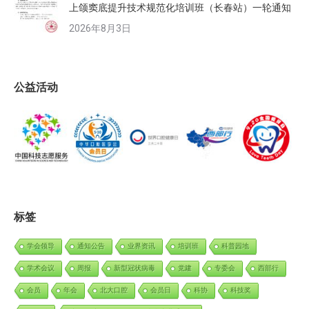
上颌窦底提升技术规范化培训班（长春站）一轮通知
2026年8月3日
公益活动
标签
学会领导
通知公告
业界资讯
培训班
科普园地
学术会议
周报
新型冠状病毒
党建
专委会
西部行
会员
年会
北大口腔
会员日
科协
科技奖