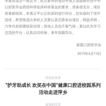
专家组成员一致认为，此次参评的项目申报人选题都符合中华
口腔医学会西部科研临床科研基金的要求，准备很充分，项目
质量都很高，本着公平公正的原则进行评分，切实做到了优中
选优，希望推选出来的人员要认真完善各自项目，精益求精，
力争代表新疆斩获佳绩；其他人员也不要气馁，要以此为学习
交流的平台，认真总结经验，来年脱颖而出。
新疆口腔医学会
2019年6月15日
文
历史的文章
章
“护牙助成长 欢笑在中国”健康口腔进校园系列
历
活动走进萍乡
导
史
的
航
未来的文章