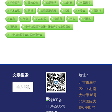
学会领导
通知公告
业界资讯
培训班
科普园地
学术会议
周报
新型冠状病毒
党建
专委会
西部行
会员
年会
北大口腔
会员日
科协
科技奖
傅民魁
中华口腔医学会牙体牙髓病学专业委员会
中华口腔医学会口腔护理分会
文章搜索
地址：
北京市海淀
Search:
区中关村南
大街甲18号
京ICP备
北京国际大
11042935号
厦C座四层