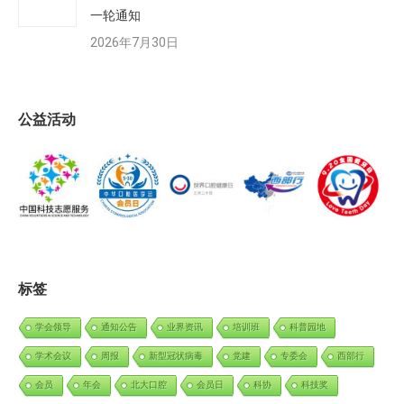
一轮通知
2026年7月30日
公益活动
标签
学会领导
通知公告
业界资讯
培训班
科普园地
学术会议
周报
新型冠状病毒
党建
专委会
西部行
会员
年会
北大口腔
会员日
科协
科技奖