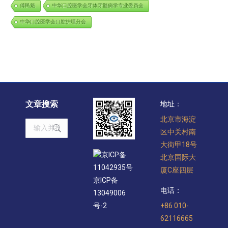
傅民魁
中华口腔医学会牙体牙髓病学专业委员会
中华口腔医学会口腔护理分会
文章搜索
地址：
北京市海淀
Search:
区中关村南
大街甲18号
京ICP备
北京国际大
11042935号
厦C座四层
京ICP备
电话：
13049006
+86 010-
号-2
62116665