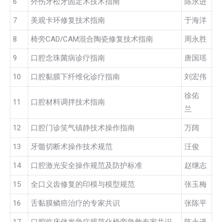
6
外伤牙松牙固定术技术指南
陈永进
7
美观卡环修复技术指南
于海洋
8
椅旁CAD/CAM混合陶瓷修复技术指南
周永胜
9
口腔念珠菌病诊疗指南
唐国瑶
10
口腔黏膜下纤维化诊疗指南
刘宏伟
徐佑
11
口腔材料调拌技术指南
兰
12
口腔门诊笑气镇静技术操作指南
万阔
13
牙髓切断术操作技术规范
汪俊
14
口腔激光安全操作规范及防护标准
赵继志
15
全口义齿修复的印模与模型规范
张玉梅
16
舌黏膜鳞癌治疗的专家共识
张陈平