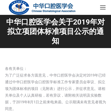
中华口腔医学会关于2019年对
拟立项团体标准项目公示的通
您在这里：
知
各有关单位：
为了广泛征求各方面意见，中华口腔医学会决定对2019年已经
通过中华口腔医学会口腔医学标准工作专家委员会审议、拟立
项为团体标准的项目（见附表）进行公示，并征求意见。请相
关单位及个人认真研核，若有异议，请附相关说明及实验数
据，于2019年8月1日之前来电来函。公示期满未有意见者视为
同意。