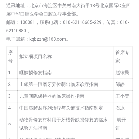
通讯地址：北京市海淀区中关村南大街甲18号北京国际C座四
层中华口腔医学会口腔医疗事业部。
邮编：100081，联系电话：010-62116665-229，传真：010-
62110880，
电子邮箱：kqbzzn@163.com。
序
首席专
拟立项项目名称
号
家
1
眶缺损修复指南
赵铱民
2
上颌第一恒磨牙异位萌出临床诊疗指南
邹静
3
儿童间隙保持器的临床操作指南
王小竞
4
中国唇腭裂序列治疗与关键技术指南制定
石冰
动物骨修复材料用于牙槽骨缺损修复的临床
胡开
5
试验方法指南
进