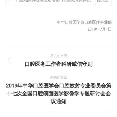
17
口腔临床伴发急症规范化椅旁急救专家共识
陈永进
中华口腔医学会口腔医疗事业部
2019年7月1日
文
历史的文章
章
口腔医务工作者科研诚信守则
历
史
导
的
未来的文章
航
文
2019年中华口腔医学会口腔放射专业委员会第
章：
十七次全国口腔颌面医学影像学专题研讨会会
未
来
议通知
的
文