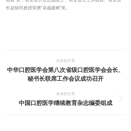
致敬”奖，名誉会长张志愿院士、名誉会长王兴教授、名誉会
长赵铱民教授荣膺“卓越建树”奖。
文
历史的文章
章
中华口腔医学会第八次省级口腔医学会会长、
历
秘书长联席工作会议成功召开
导
史
的
航
未来的文章
文
中国口腔医学继续教育杂志编委组成
未
章：
来
的
文