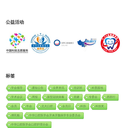
公益活动
标签
学会领导
通知公告
业界资讯
培训班
科普园地
学术会议
周报
新型冠状病毒
党建
专委会
西部行
会员
年会
北大口腔
会员日
科协
科技奖
傅民魁
中华口腔医学会牙体牙髓病学专业委员会
中华口腔医学会口腔护理分会