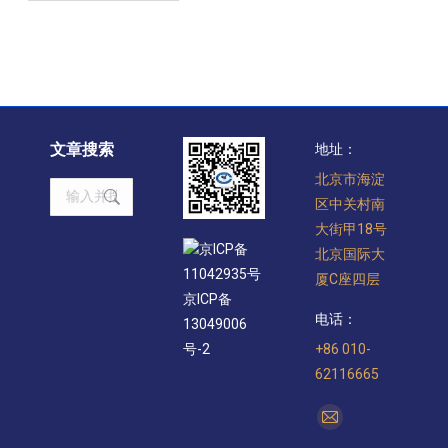
文章搜索
地址：
北京市海淀
Search:
区中关村南
大街甲18号
京ICP备
北京国际大
11042935号
厦C座四层
京ICP备
电话：
13049006
+86 010-
号-2
62116665
找到我们：
Mail