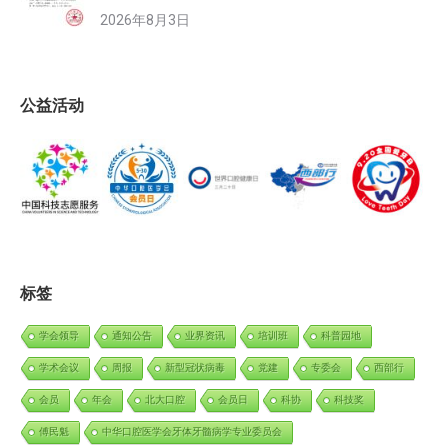
2026年8月3日
公益活动
标签
学会领导
通知公告
业界资讯
培训班
科普园地
学术会议
周报
新型冠状病毒
党建
专委会
西部行
会员
年会
北大口腔
会员日
科协
科技奖
傅民魁
中华口腔医学会牙体牙髓病学专业委员会