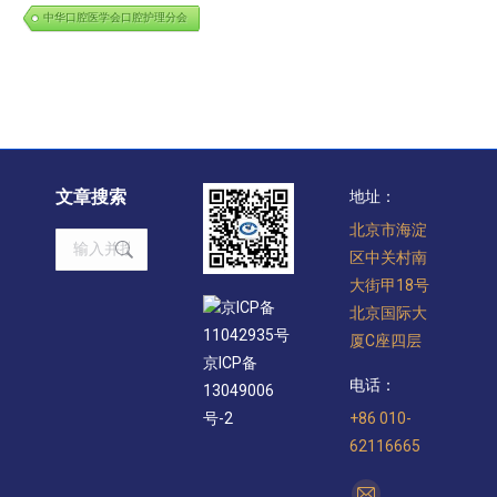
中华口腔医学会口腔护理分会
文章搜索
地址：
北京市海淀
Search:
区中关村南
大街甲18号
京ICP备
北京国际大
11042935号
厦C座四层
京ICP备
电话：
13049006
+86 010-
号-2
62116665
找到我们：