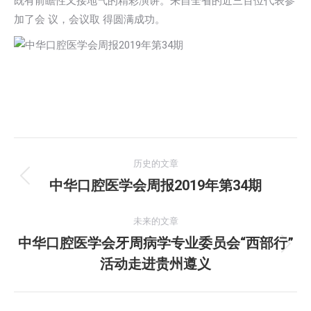
既有前瞻性又接地气的精彩演讲。来自全省的近三百位代表参
加了会 议，会议取 得圆满成功。
文
历史的文章
章
中华口腔医学会周报2019年第34期
历
史
导
的
未来的文章
航
文
中华口腔医学会牙周病学专业委员会“西部行”
未
章：
活动走进贵州遵义
来
的
文