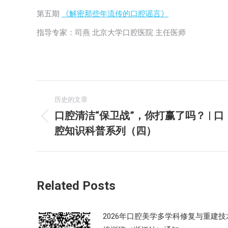
第五期
《解密那些年流传的口腔谣言》
指导专家：司燕 北京大学口腔医院 主任医师
文
历史的文章
章
口腔清洁“保卫战”，你打赢了吗？ | 口
历
腔知识科普系列（四）
导
史
的
航
文
章：
Related Posts
2026年口腔美学多学科修复与重建技