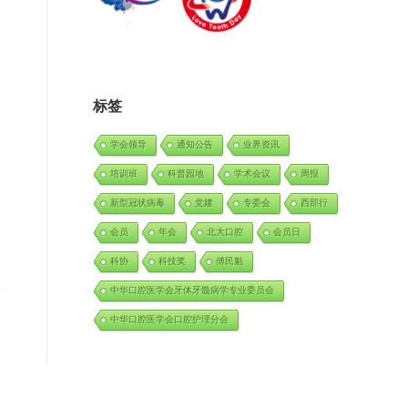
标签
学会领导
通知公告
业界资讯
培训班
科普园地
学术会议
周报
新型冠状病毒
党建
专委会
西部行
会员
年会
北大口腔
会员日
科协
科技奖
傅民魁
中华口腔医学会牙体牙髓病学专业委员会
中华口腔医学会口腔护理分会