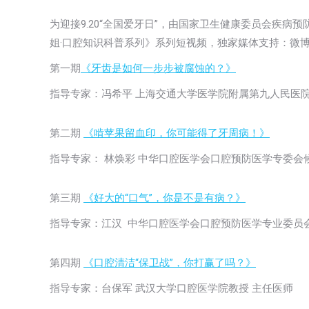
为迎接9.20“全国爱牙日”，由国家卫生健康委员会疾
姐·口腔知识科普系列》系列短视频，独家媒体支持：微
第一期
《牙齿是如何一步步被腐蚀的？》
指导专家：冯希平 上海交通大学医学院附属第九人民医
第二期
《啃苹果留血印，你可能得了牙周病！》
指导专家： 林焕彩 中华口腔医学会口腔预防医学专委会
第三期
《好大的“口气”，你是不是有病？》
指导专家：江汉 中华口腔医学会口腔预防医学专业委员
第四期
《口腔清洁“保卫战”，你打赢了吗？》
指导专家：台保军 武汉大学口腔医学院教授 主任医师