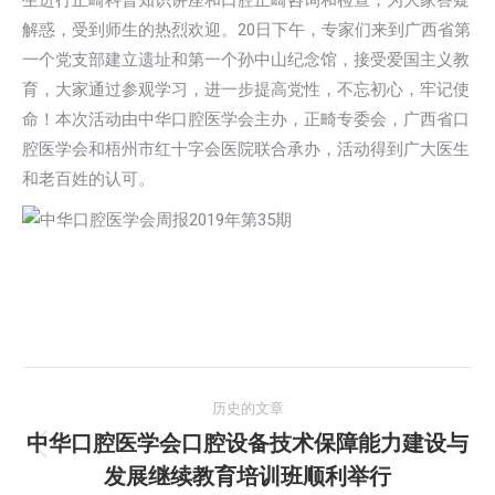
生进行正畸科普知识讲座和口腔正畸咨询和检查，为大家答疑
解惑，受到师生的热烈欢迎。20日下午，专家们来到广西省第
一个党支部建立遗址和第一个孙中山纪念馆，接受爱国主义教
育，大家通过参观学习，进一步提高党性，不忘初心，牢记使
命！本次活动由中华口腔医学会主办，正畸专委会，广西省口
腔医学会和梧州市红十字会医院联合承办，活动得到广大医生
和老百姓的认可。
文
历史的文章
章
中华口腔医学会口腔设备技术保障能力建设与
历
发展继续教育培训班顺利举行
导
史