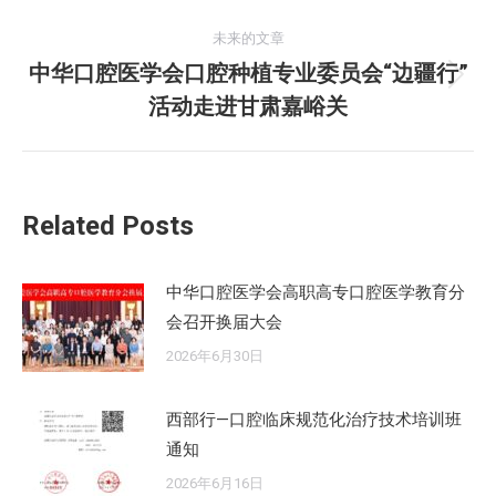
的
航
未来的文章
文
中华口腔医学会口腔种植专业委员会“边疆行”
章：
未
活动走进甘肃嘉峪关
来
的
文
章：
Related Posts
中华口腔医学会高职高专口腔医学教育分
会召开换届大会
2026年6月30日
西部行—口腔临床规范化治疗技术培训班
通知
2026年6月16日