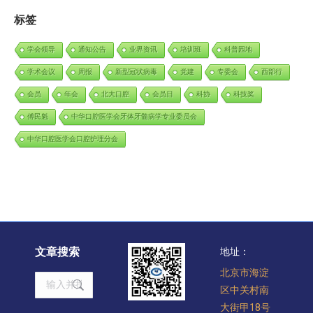
标签
学会领导
通知公告
业界资讯
培训班
科普园地
学术会议
周报
新型冠状病毒
党建
专委会
西部行
会员
年会
北大口腔
会员日
科协
科技奖
傅民魁
中华口腔医学会牙体牙髓病学专业委员会
中华口腔医学会口腔护理分会
文章搜索
地址：
北京市海淀
Search:
区中关村南
大街甲18号