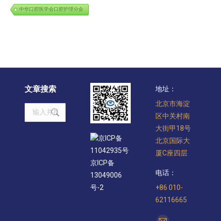
中华口腔医学会口腔护理分会
文章搜索
地址：
北京市海淀
Search:
区中关村南
大街甲18号
京ICP备
北京国际大
11042935号
厦C座四层
京ICP备
电话：
13049006
+86 010-
号-2
62116665
找到我们：