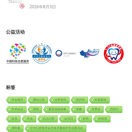
2026年8月3日
公益活动
标签
学会领导
通知公告
业界资讯
培训班
科普园地
学术会议
周报
新型冠状病毒
党建
专委会
西部行
会员
年会
北大口腔
会员日
科协
科技奖
傅民魁
中华口腔医学会牙体牙髓病学专业委员会