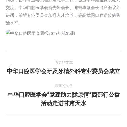
问题；倡导专业委员会开展教学工作，促进学科融合及院校间
交流。中华口腔医学会俞光岩会长、陈吉华副会长出席会议并
讲话，希望专业委员会加强人才培养，提高我国口腔遗传病防
治水平。
文
历史的文章
章
中华口腔医学会牙及牙槽外科专业委员会成立
历
史
导
的
未来的文章
航
文
中华口腔医学会“党建助力陇原情”西部行公益
未
章：
活动走进甘肃天水
来
的
文