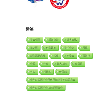
标签
学会领导
通知公告
业界资讯
培训班
科普园地
学术会议
周报
新型冠状病毒
党建
专委会
西部行
会员
年会
北大口腔
会员日
科协
科技奖
傅民魁
中华口腔医学会牙体牙髓病学专业委员会
中华口腔医学会口腔护理分会