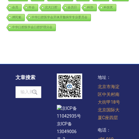
会员
年会
北大口腔
会员日
科协
科技奖
傅民魁
中华口腔医学会牙体牙髓病学专业委员会
中华口腔医学会口腔护理分会
文章搜索
地址：
北京市海淀
Search:
区中关村南
大街甲18号
京ICP备
北京国际大
11042935号
厦C座四层
京ICP备
电话：
13049006