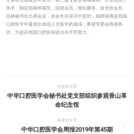
主委在任期规划中表示，第二届专委会将继续推广舒适化医疗
技术；制定指南和规范；回馈会员，细化服务。俞光岩会长、
岳林秘书长出席会议，俞会长在讲话中提到，镇静镇痛是我国
口腔医学中最突出体现人文医学的领域，希望专委会再接再
厉，为提高我国口腔疾病诊治水平而努力。
文
历史的文章
章
中华口腔医学会秘书处党支部组织参观香山革
历
命纪念馆
导
史
的
航
未来的文章
文
中华口腔医学会周报2019年第45期
未
章：